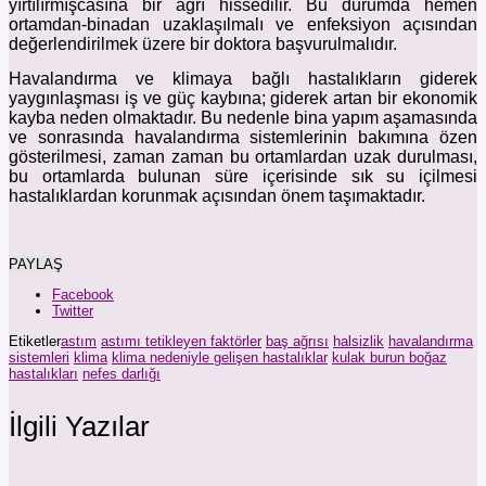
yırtılırmışcasına bir ağrı hissedilir. Bu durumda hemen
ortamdan-binadan uzaklaşılmalı ve enfeksiyon açısından
değerlendirilmek üzere bir doktora başvurulmalıdır.
Havalandırma ve klimaya bağlı hastalıkların giderek
yaygınlaşması iş ve güç kaybına; giderek artan bir ekonomik
kayba neden olmaktadır. Bu nedenle bina yapım aşamasında
ve sonrasında havalandırma sistemlerinin bakımına özen
gösterilmesi, zaman zaman bu ortamlardan uzak durulması,
bu ortamlarda bulunan süre içerisinde sık su içilmesi
hastalıklardan korunmak açısından önem taşımaktadır.
PAYLAŞ
Facebook
Twitter
Etiketler
astım
astımı tetikleyen faktörler
baş ağrısı
halsizlik
havalandırma
sistemleri
klima
klima nedeniyle gelişen hastalıklar
kulak burun boğaz
hastalıkları
nefes darlığı
İlgili Yazılar