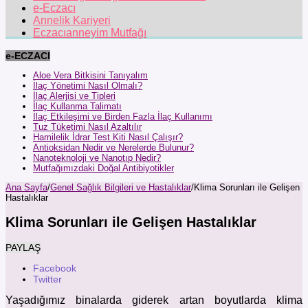
e-Eczacı
Annelik Kariyeri
Eczacıanneyim Mutfağı
e-ECZACI
Aloe Vera Bitkisini Tanıyalım
İlaç Yönetimi Nasıl Olmalı?
İlaç Alerjisi ve Tipleri
İlaç Kullanma Talimatı
İlaç Etkileşimi ve Birden Fazla İlaç Kullanımı
Tuz Tüketimi Nasıl Azaltılır
Hamilelik İdrar Test Kiti Nasıl Çalışır?
Antioksidan Nedir ve Nerelerde Bulunur?
Nanoteknoloji ve Nanotıp Nedir?
Mutfağımızdaki Doğal Antibiyotikler
Ana Sayfa
/
Genel Sağlık Bilgileri ve Hastalıklar
/
Klima Sorunları ile Gelişen
Hastalıklar
Klima Sorunları ile Gelişen Hastalıklar
PAYLAŞ
Facebook
Twitter
Yaşadığımız binalarda giderek artan boyutlarda klima