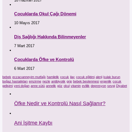
18 Haziran 2017
Çocuklarda Okul Çağı Dönemi
10 Mayıs 2017
Diş Sağlığı Hakkında Bilinmeyenler
7 Mart 2017
Çocuklarda Öfke ve Kontrolü
6 Mart 2017
bebek
eczacıanneyim mutfağı
hamilelik
çocuk
ilaç
çocuk eğitimi
alerji
kulak burun
boğaz hastalıkları
emzirme
nezle
antibiyotik
grip
bebek beslenmesi
ergenlik
çocuk
gelişimi
yeni doğan
anne sütü
annelik
göz
okul
vitamin
evlilik
depresyon
sevgi
Diyabet
Öfke Nedir ve Kontrolü Nasıl Sağlanır?
Ani İşitme Kaybı