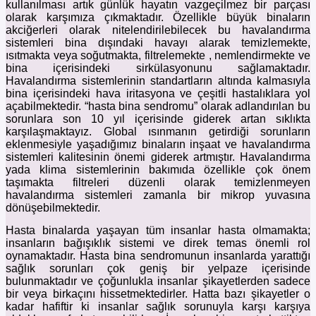
kullanılması artık günlük hayatın vazgeçilmez bir parçası
olarak karşımıza çıkmaktadır. Özellikle büyük binaların
akciğerleri olarak nitelendirilebilecek bu havalandırma
sistemleri bina dışındaki havayı alarak temizlemekte,
ısıtmakta veya soğutmakta, filtrelemekte , nemlendirmekte ve
bina içerisindeki sirkülasyonunu sağlamaktadır.
Havalandırma sistemlerinin standartların altında kalmasıyla
bina içerisindeki hava iritasyona ve çeşitli hastalıklara yol
açabilmektedir. “hasta bina sendromu” olarak adlandırılan bu
sorunlara son 10 yıl içerisinde giderek artan sıklıkta
karşılaşmaktayız. Global ısınmanın getirdiği sorunların
eklenmesiyle yaşadığımız binaların inşaat ve havalandırma
sistemleri kalitesinin önemi giderek artmıştır. Havalandırma
yada klima sistemlerinin bakımıda özellikle çok önem
taşımakta filtreleri düzenli olarak temizlenmeyen
havalandırma sistemleri zamanla bir mikrop yuvasına
dönüşebilmektedir.
Hasta binalarda yaşayan tüm insanlar hasta olmamakta;
insanların bağışıklık sistemi ve direk temas önemli rol
oynamaktadır. Hasta bina sendromunun insanlarda yarattığı
sağlık sorunları çok geniş bir yelpaze içerisinde
bulunmaktadır ve çoğunlukla insanlar şikayetlerden sadece
bir veya birkaçını hissetmektedirler. Hatta bazı şikayetler o
kadar hafiftir ki insanlar sağlık sorunuyla karşı karşıya