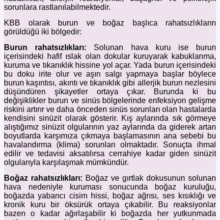
sorunlara rastlanılabilmektedir.
KBB olarak burun ve boğaz başlıca rahatsızlıkların
görüldüğü iki bölgedir:
Burun rahatsızlıkları:
Solunan hava kuru ise burun
içerisindeki hafif ıslak olan dokular kuruyarak kabuklanma,
kuruma ve tıkanıklık hissine yol açar. Yada burun içerisindeki
bu doku irite olur ve aşırı salgı yapmaya başlar böylece
burun kaşıntısı, akıntı ve tıkanıklık gibi allerjik burun nezlesini
düşündüren şikayetler ortaya çıkar. Burunda ki bu
değişiklikler burun ve sinüs bölgelerinde enfeksiyon gelişme
riskini artırır ve daha önceden sinüs sorunları olan hastalarda
kendisini sinüzit olarak gösterir. Kış aylarında sık görmeye
alıştığımız sinüzit olgularının yaz aylarında da giderek artan
boyutlarda karşımıza çıkmaya başlamasının ana sebebi bu
havalandırma (klima) sorunları olmaktadır. Sonuçta ihmal
edilir ve tedavisi aksatılırsa cerrahiye kadar giden sinüzit
olgularıyla karşılaşmak mümkündür.
Boğaz rahatsızlıkları:
Boğaz ve gırtlak dokusunun solunan
hava nedeniyle kuruması sonucunda boğaz kuruluğu,
boğazda yabancı cisim hissi, boğaz ağrısı, ses kısıklığı ve
kronik kuru bir öksürük ortaya çıkabilir. Bu reaksiyonlar
bazen o kadar ağırlaşabilir ki boğazda her yutkunmada