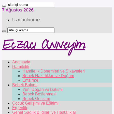
7 Ağustos 2026
Uzmanlarımız
Eczacı Anneyim
Ana sayfa
Hamilelik
Hamilelik Dönemleri ve Şikayetleri
Bebek Hazırlıkları ve Doğum
Emzirme
Bebek Bakımı
Yeni Doğan ve Bakımı
Bebek Beslenmesi
Bebek Gelişimi
Çocuk Gelişimi ve Eğitimi
Ergenlik
Genel Sağlık Bilgileri ve Hastalıklar