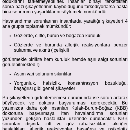
olduklarını farketmeyebilirler. İnsanlar binayı terkettikten
sonra bazı şikayetlerinin kaybolduğunu farkediyorlarsa hasta
bina sendromu yaşadıklarını söylemek mümkündür.
Havalandırma sorunlarının insanlarda yarattığı şikayetleri 4
ana grupta toplamak mümkündür:
Gözlerde, ciltte, burun ve boğazda kuruluk
Gözlerde ve burunda allerjik reaksiyonlara benzer
sulanma ve akıntı ( çelişkili
görünmekle birlikte hem kuruluk hemde aşırı salgı sorunları
görülebilmektedir)
Astım vari solunum sıkıntıları
Yorgunluk, halsizlik, konsantrasyon bozukluğu,
başağrısı gibi genel şikayetler
Bu şikayetlerin giderilememesi durumunda ise sorun artarak
büyüyecek ve doktora başvurulması gerekecektir. Bu
yazımızda daha çok insanları Kulak-Burun-Boğaz (KBB)
doktoruna başvurmaya iten havalandırma sorunları
yüzünden gelişen hastalıklar üzerinde durulacaktır. KBB
sorunları dışında cilt ve göz rahatsızlıkları, akciğer
hastalıkları, allerjik reaksiyonlar, başağrısı ve psikolojik