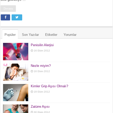
Devamı
Popüler
Son Yazılar
Etiketler
Yorumlar
Penisilin Alerjisi
16 Ekim 2012
Nezle miyim?
16 Ekim 2012
Kimler Grip Aşısı Olmalı?
18 Ekim 2012
Zatürre Aşısı
30 Ekim 2012