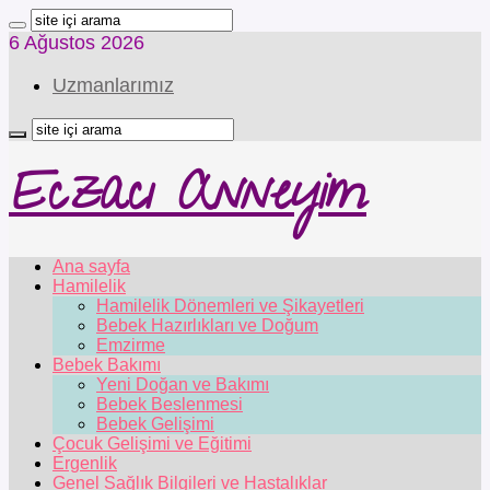
6 Ağustos 2026
Uzmanlarımız
Eczacı Anneyim
Ana sayfa
Hamilelik
Hamilelik Dönemleri ve Şikayetleri
Bebek Hazırlıkları ve Doğum
Emzirme
Bebek Bakımı
Yeni Doğan ve Bakımı
Bebek Beslenmesi
Bebek Gelişimi
Çocuk Gelişimi ve Eğitimi
Ergenlik
Genel Sağlık Bilgileri ve Hastalıklar