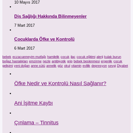
10 Mayıs 2017
Diş Sağlığı Hakkında Bilinmeyenler
7 Mart 2017
Çocuklarda Öfke ve Kontrolü
6 Mart 2017
bebek
eczacıanneyim mutfağı
hamilelik
çocuk
ilaç
çocuk eğitimi
alerji
kulak burun
boğaz hastalıkları
emzirme
nezle
antibiyotik
grip
bebek beslenmesi
ergenlik
çocuk
gelişimi
yeni doğan
anne sütü
annelik
göz
okul
vitamin
evlilik
depresyon
sevgi
Diyabet
Öfke Nedir ve Kontrolü Nasıl Sağlanır?
Ani İşitme Kaybı
Çınlama – Tinnitus