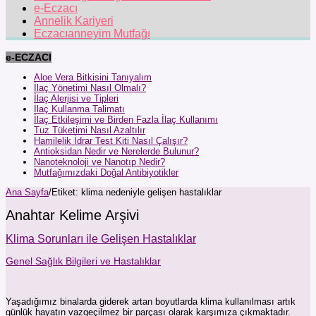
e-Eczacı
Annelik Kariyeri
Eczacıanneyim Mutfağı
e-ECZACI
Aloe Vera Bitkisini Tanıyalım
İlaç Yönetimi Nasıl Olmalı?
İlaç Alerjisi ve Tipleri
İlaç Kullanma Talimatı
İlaç Etkileşimi ve Birden Fazla İlaç Kullanımı
Tuz Tüketimi Nasıl Azaltılır
Hamilelik İdrar Test Kiti Nasıl Çalışır?
Antioksidan Nedir ve Nerelerde Bulunur?
Nanoteknoloji ve Nanotıp Nedir?
Mutfağımızdaki Doğal Antibiyotikler
Ana Sayfa
/
Etiket:
klima nedeniyle gelişen hastalıklar
Anahtar Kelime Arşivi
Klima Sorunları ile Gelişen Hastalıklar
Genel Sağlık Bilgileri ve Hastalıklar
Yaşadığımız binalarda giderek artan boyutlarda klima kullanılması artık
günlük hayatın vazgeçilmez bir parçası olarak karşımıza çıkmaktadır.