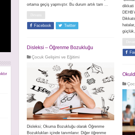
ortama geçiş yapmıştır. Bu durum artık tam …
dikkati
DEHB’nin
Devamı
Dikkats
hatalar
Facebook
Twitter
güçlük
Deva
Disleksi – Öğrenme Bozukluğu
rı
rı
Fa
Çocuk Gelişimi ve Eğitimi
ıktır
Okul
Çocu
Disleksi; Okuma Bozukluğu olarak Öğrenme
Bozuklukları içinde tanımlanır. Diğer öğrenme