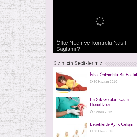
Öfke Nedir ve Kontrolü Nasıl
Klima Sorunları ile Gelişen
Horlama ve Tıkayıcı Uyku Apne
Sağlanır?
Ani İşitme Kaybı
Çınlama – Tinnitus
Burun Damlası Bağımlılığı
Bademcik ve Geniz Eti Ameliyatla
Bademcik ve Geniz Eti Hastalıkla
Hastalıklar
Sendromu
Sizin için Seçtiklerimiz
İshal Önlenebilir Bir Hastal
26 Haziran 2016
En Sık Görülen Kadın
Hastalıkları
3 Aralık 2016
Bebeklerde Aylık Gelişim
23 Ekim 2016