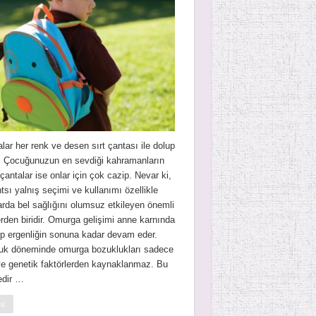
ar her renk ve desen sırt çantası ile dolup
r. Çocuğunuzun en sevdiği kahramanların
çantalar ise onlar için çok cazip. Nevar ki,
ntsı yalnış seçimi ve kullanımı özellikle
rda bel sağlığını olumsuz etkileyen önemli
erden biridir. Omurga gelişimi anne karnında
p ergenliğin sonuna kadar devam eder.
uk döneminde omurga bozuklukları sadece
ve genetik faktörlerden kaynaklanmaz. Bu
edir …
mı