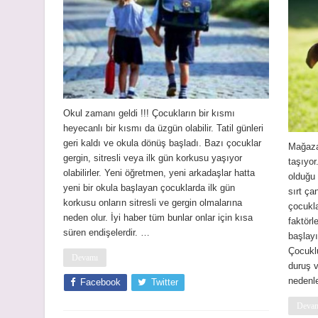
Okul zamanı geldi !!! Çocukların bir kısmı
heyecanlı bir kısmı da üzgün olabilir. Tatil günleri
geri kaldı ve okula dönüş başladı. Bazı çocuklar
Mağazal
gergin, sitresli veya ilk gün korkusu yaşıyor
taşıyo
olabilirler. Yeni öğretmen, yeni arkadaşlar hatta
olduğu 
yeni bir okula başlayan çocuklarda ilk gün
sırt ça
korkusu onların sitresli ve gergin olmalarına
çocukla
neden olur. İyi haber tüm bunlar onlar için kısa
faktörl
süren endişelerdir. …
başlayı
Çocukl
Devamı
duruş 
nedenl
Facebook
Twitter
Deva