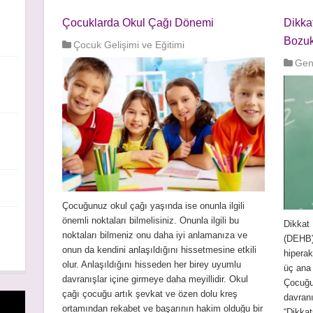
Çocuklarda Okul Çağı Dönemi
Dikkat
Bozuk
Çocuk Gelişimi ve Eğitimi
Gene
Çocuğunuz okul çağı yaşında ise onunla ilgili
önemli noktaları bilmelisiniz. Onunla ilgili bu
Dikkat 
noktaları bilmeniz onu daha iyi anlamanıza ve
(DEHB) 
onun da kendini anlaşıldığını hissetmesine etkili
hiperak
olur. Anlaşıldığını hisseden her birey uyumlu
üç ana 
davranışlar içine girmeye daha meyillidir. Okul
Çocuğu
çağı çocuğu artık şevkat ve özen dolu kreş
davranış
ortamından rekabet ve başarının hakim olduğu bir
“Dikkats