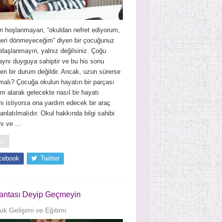
n hoşlanmayan, “okuldan nefret ediyorum,
geri dönmeyeceğim” diyen bir çocuğunuz
elaşlanmayın, yalnız değilsiniz. Çoğu
ynı duyguya sahiptir ve bu his sonu
n bir durum değildir. Ancak, uzun sürerse
alı? Çocuğa okulun hayatın bir parçası
im alarak gelecekte nasıl bir hayatı
ı istiyorsa ona yardım edecek bir araç
anlatılmalıdır. Okul hakkında bilgi sahibi
nı ve …
mı
cebook
Twitter
Çantası Deyip Geçmeyin
k Gelişimi ve Eğitimi