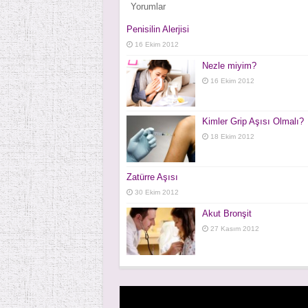
Yorumlar
Penisilin Alerjisi
16 Ekim 2012
Nezle miyim?
16 Ekim 2012
Kimler Grip Aşısı Olmalı?
18 Ekim 2012
Zatürre Aşısı
30 Ekim 2012
Akut Bronşit
27 Kasım 2012