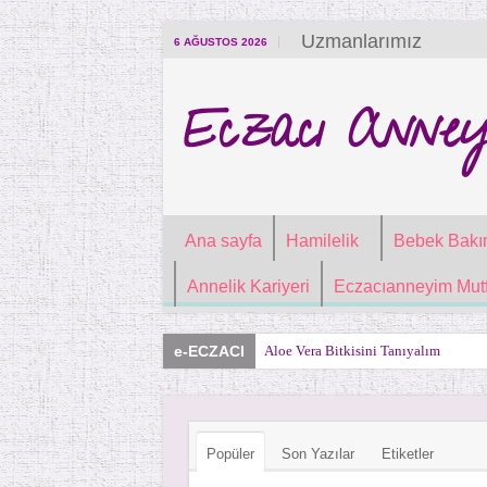
Uzmanlarımız
6 AĞUSTOS 2026
Eczacı Anney
Ana sayfa
Hamilelik
Bebek Bakı
Annelik Kariyeri
Eczacıanneyim Mutf
e-ECZACI
Aloe Vera Bitkisini Tanıyalım
Popüler
Son Yazılar
Etiketler