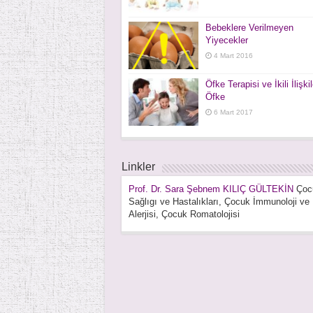
Bebeklere Verilmeyen
Yiyecekler
4 Mart 2016
Öfke Terapisi ve İkili İlişki
Öfke
6 Mart 2017
Linkler
Prof. Dr. Sara Şebnem KILIÇ GÜLTEKİN
Çoc
Sağlıgı ve Hastalıkları, Çocuk İmmunoloji ve
Alerjisi, Çocuk Romatolojisi