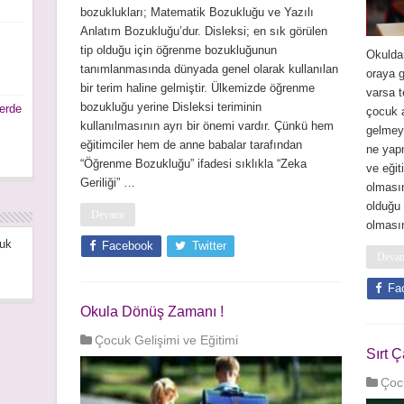
bozuklukları; Matematik Bozukluğu ve Yazılı
Anlatım Bozukluğu’dur. Disleksi; en sık görülen
tip olduğu için öğrenme bozukluğunun
Okulda
tanımlanmasında dünyada genel olarak kullanılan
oraya 
bir terim haline gelmiştir. Ülkemizde öğrenme
varsa t
bozukluğu yerine Disleksi teriminin
lerde
çocuk a
kullanılmasının ayrı bir önemi vardır. Çünkü hem
gelmeye
eğitimciler hem de anne babalar tarafından
ne yapm
“Öğrenme Bozukluğu” ifadesi sıklıkla “Zeka
ve eğit
Geriliği” …
olmasın
olduğu 
Devamı
olması
uk
Facebook
Twitter
Deva
Fa
Okula Dönüş Zamanı !
Çocuk Gelişimi ve Eğitimi
Sırt 
Çocu