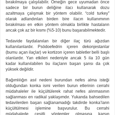
bırakılmaya çalışılabilir. Örneğin gece uyumadan önce
sadece bir burun deliğine ilacı kullanarak dozu
azaltmaya çalışmak bir yöntem olabilir. “cold turkey”
olarak adlandırılan birden bire ilacın kullanımının
bırakılması en etkin yöntem olmakla birlikte hastaların
ancak çok az bir kısmı (%5-10) bunu başarabilmektedir.
Tedavide faydalanılan bir diğer ilaç türü ağızdan
kullanılanlardır. Psödoefedrin içeren dekonjestanlar
(burnu açan ilaçlar) ve kortizon içeren tabletler belli başlı
olanlardır. Yan etkileri nedeniyle ancak 5 ila 10 gün
kadar kullanılabilen bu ilaçların başarı şansı da çok
yüksek değildir.
Bağımlılığın asıl nedeni burundan nefes alma isteği
olduğundan konka ismi verilen burun etlerinin cerrahi
müdahaleler ile küçültülerek rahat nefes alınmasının
sağlanması en radikal yaklaşımdır. Yukarıda bahsedilen
tedavilerden başarı sağlanamadığı takdirde konka’ların
küçültülmesi işlemine başvurulur. Bu cerrahi
müdahalede çeşitli yöntemler olmasına karşın