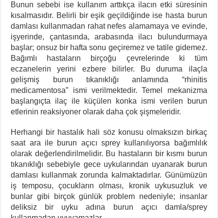
Bunun sebebi ise kullanım arttıkça ilacın etki süresinin
kısalmasıdır. Belirli bir eşik geçildiğinde ise hasta burun
damlası kullanmadan rahat nefes alamamaya ve evinde,
işyerinde, çantasında, arabasında ilacı bulundurmaya
başlar; onsuz bir hafta sonu geçiremez ve tatile gidemez.
Bağımlı hastaların birçoğu çevrelerinde ki tüm
eczanelerin yerini ezbere bilirler. Bu duruma ilaçla
gelişmiş burun tıkanıklığı anlamında “rhinitis
medicamentosa” ismi verilmektedir. Temel mekanizma
başlangıçta ilaç ile küçülen konka ismi verilen burun
etlerinin reaksiyoner olarak daha çok şişmeleridir.
Herhangi bir hastalık hali söz konusu olmaksızın birkaç
saat ara ile burun açıcı sprey kullanılıyorsa bağımlılık
olarak değerlendirilmelidir. Bu hastaların bir kısmı burun
tıkanıklığı sebebiyle gece uykularından uyanarak burun
damlası kullanmak zorunda kalmaktadırlar. Günümüzün
iş temposu, çocukların olması, kronik uykusuzluk ve
bunlar gibi birçok günlük problem nedeniyle; insanlar
deliksiz bir uyku adına burun açıcı damla/sprey
kullanmadan uyuyamazlar.