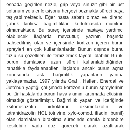
esnada geçirilen nezle, grip veya sinüzit gibi bir üst
solunum yolu enfeksiyonu herşeyi bozmakta süreci başa
taşıyabilmektedir. Eğer hasta sabırlı olmaz ve direnci
çabuk kırılırsa bağımlılıktan kurtulmasıda mümkün
olmamaktadır. Bu süreç içerisinde hastaya yardımcı
olabilecek ilaçlarda mevcuttur; yazının başında
bahsedilmiş olan ve içerisinde kortizon içeren burun
spreyleri en çok kullanılanlardır. Bunun dışında burnu
tuzlu su çözeltileri ile temizlemek faydalı olabilir. Bu iki
burun damlasıda uzun süreli kullanılabildiğinden
rahatlıkla faydalanabilen ilaçlardır ancak burun açma
konusunda asla bağımlılık yapanların yanına
yaklaşamazlar. 1997 yılında Graf , Hallen, Enerdal ve
Juto’nun yaptığı çalışmada kortizonlu burun spreylerinin
bu tür hastalarda burun hava akımını artırmada etkisinin
olmadığı gösterilmiştir. Bağımlılık yapan ve içeriğinde
xsilometazolin hidroklorür, oksimetazolin ve
tetrahidrazolin HCL (otrivine, xylo-comod, iliadin, burnil)
olan damlaların bırakılma sürecinde damla birdenbire
kesilebilir yada doz göreceli olarak azaltılarak