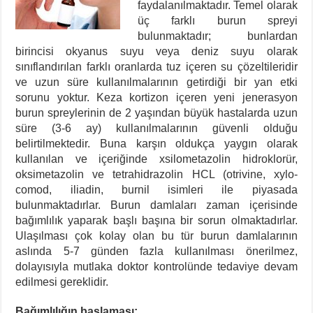
faydalanılmaktadır. Temel olarak
üç farklı burun spreyi
bulunmaktadır; bunlardan
birincisi okyanus suyu veya deniz suyu olarak
sınıflandırılan farklı oranlarda tuz içeren su çözeltileridir
ve uzun süre kullanılmalarının getirdiği bir yan etki
sorunu yoktur. Keza kortizon içeren yeni jenerasyon
burun spreylerinin de 2 yaşından büyük hastalarda uzun
süre (3-6 ay) kullanılmalarının güvenli olduğu
belirtilmektedir. Buna karşın oldukça yaygın olarak
kullanılan ve içeriğinde xsilometazolin hidroklorür,
oksimetazolin ve tetrahidrazolin HCL (otrivine, xylo-
comod, iliadin, burnil isimleri ile piyasada
bulunmaktadırlar. Burun damlaları zaman içerisinde
bağımlılık yaparak başlı başına bir sorun olmaktadırlar.
Ulaşılması çok kolay olan bu tür burun damlalarının
aslında 5-7 günden fazla kullanılması önerilmez,
dolayısıyla mutlaka doktor kontrolünde tedaviye devam
edilmesi gereklidir.
Bağımlılığın başlaması;