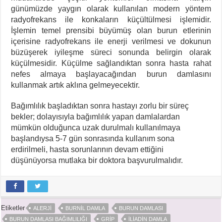
günümüzde yaygın olarak kullanılan modern yöntem
radyofrekans ile konkaların küçültülmesi işlemidir.
İşlemin temel prensibi büyümüş olan burun etlerinin
içerisine radyofrekans ile enerji verilmesi ve dokunun
büzüşerek iyileşme süreci sonunda belirgin olarak
küçülmesidir. Küçülme sağlandıktan sonra hasta rahat
nefes almaya başlayacağından burun damlasını
kullanmak artık aklına gelmeyecektir.
Bağımlılık başladıktan sonra hastayı zorlu bir süreç
bekler; dolayısıyla bağımlılık yapan damlalardan
mümkün olduğunca uzak durulmalı kullanılmaya
başlandıysa 5-7 gün sonrasında kullanım sona
erdirilmeli, hasta sorunlarının devam ettiğini
düşünüyorsa mutlaka bir doktora başvurulmalıdır.
Etiketler
ALERJI
BURNIL DAMLA
BURUN DAMLASI
BURUN DAMLASI BAĞIMLILIĞI
GRIP
ILIADIN DAMLA