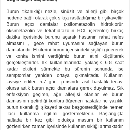
Burun tıkanıklığı nezle, sinüzit ve allerji gibi birçok
nedene bağlı olarak çok sıkça rastladığımız bir şikayettir.
Burun açıcı damlalar (xsilometazolin hidroklorür,
oksimetazolin ve tetrahidrazolin HCL içerenler) birkaç
dakika içerisinde burunu açarak hastanın rahat nefes
almasını , gece rahat uyumasını sağlayan burun
damlalarıdır. Etkilerini burun içerisindeki şişliği gidererek
ve konka ismini verdiğimiz burun etini küçülterek
gerçekleştirirler. İlk kullanımlarında yaklaşık 6-8 saat
kadar etkileri sürmekte bu sürenin sonunda ise
semptomlar yeniden ortaya çıkmaktadır. Kullanımı
tavsiye edilen 5-7 gün içerisinde asıl hastalık tedavi
olursa artık burun açıcı damlalara gerek duyulmaz. Sık
enfeksiyon geçiren, ağır allerjisi olanlar ve burun
damlasının getirdiği konforu öğrenen hastalar ne yazıkki
burun tıkanıklığı şikayeti tekrar başgösterdiğinde hemen
ilacı kullanma eğilimi göstermektedir. Başlangıçta
haftada bir kez gibi oldukça masum bir kullanım
gözlenirken zaman içerisinde kullanım sıklığı artmaktadır.