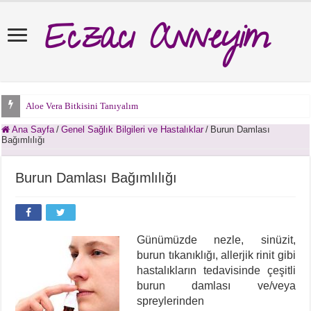
Eczacı Anneyim
Aloe Vera Bitkisini Tanıyalım
İlaç Yönetimi Nasıl Olmalı?
Ana Sayfa
/
Genel Sağlık Bilgileri ve Hastalıklar
/
Burun Damlası
Bağımlılığı
Burun Damlası Bağımlılığı
Günümüzde nezle, sinüzit,
burun tıkanıklığı, allerjik rinit gibi
hastalıkların tedavisinde çeşitli
burun damlası ve/veya
spreylerinden