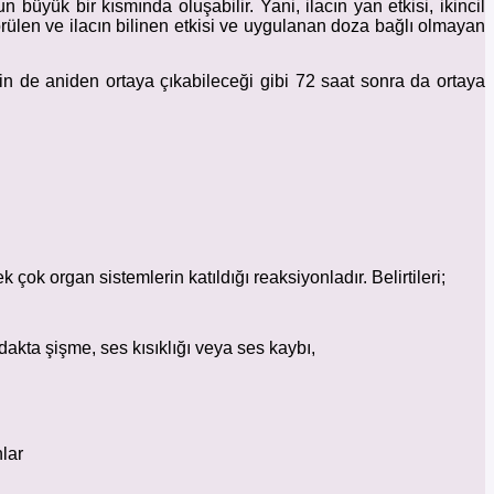
n büyük bir kısmında oluşabilir. Yani, ilacın yan etkisi, ikincil
e görülen ve ilacın bilinen etkisi ve uygulanan doza bağlı olmayan
için de aniden ortaya çıkabileceği gibi 72 saat sonra da ortaya
çok organ sistemlerin katıldığı reaksiyonladır. Belirtileri;
dakta şişme, ses kısıklığı veya ses kaybı,
nlar