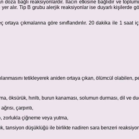
an doza bağlı reaksiyonlardır. İlacın etkisine bağlıdır ve toplumu
de yer alır. Tip B grubu alerjik reaksiyonlar ise duyarlı kişilerd
eç ortaya çıkmalarına göre sınıflandırılır. 20 dakika ile 1 saat 
anmasını tetikleyerek aniden ortaya çıkan, ölümcül olabilen, pek 
lma, öksürük, hırıltı, burun kanaması, solumun durması, dil ve du
ğrısı, çarpıntı,
p, zorlukla çiğneme veya yutma,
ık, tansiyon düşüklüğü ile birlikte nadiren sara benzeri reaksiyo