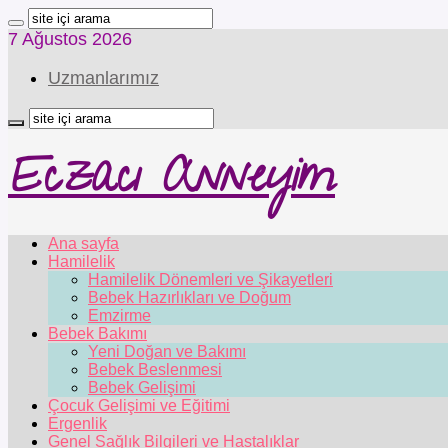
7 Ağustos 2026
Uzmanlarımız
Eczacı Anneyim
Ana sayfa
Hamilelik
Hamilelik Dönemleri ve Şikayetleri
Bebek Hazırlıkları ve Doğum
Emzirme
Bebek Bakımı
Yeni Doğan ve Bakımı
Bebek Beslenmesi
Bebek Gelişimi
Çocuk Gelişimi ve Eğitimi
Ergenlik
Genel Sağlık Bilgileri ve Hastalıklar