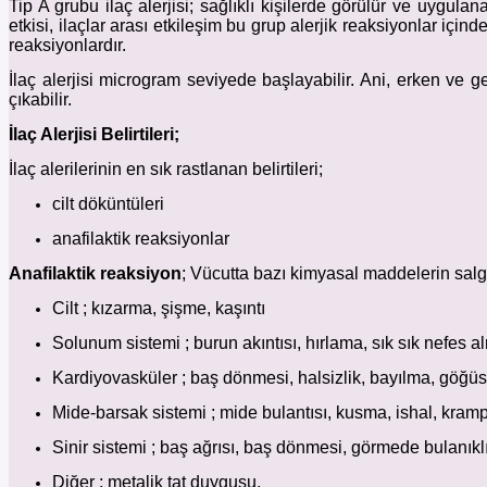
Tip A grubu ilaç alerjisi; sağlıklı kişilerde görülür ve uygulan
etkisi, ilaçlar arası etkileşim bu grup alerjik reaksiyonlar için
reaksiyonlardır.
İlaç alerjisi microgram seviyede başlayabilir. Ani, erken ve g
çıkabilir.
İlaç Alerjisi Belirtileri;
İlaç alerilerinin en sık rastlanan belirtileri;
cilt döküntüleri
anafilaktik reaksiyonlar
Anafilaktik reaksiyon
; Vücutta bazı kimyasal maddelerin salgıl
Cilt
; kızarma, şişme, kaşıntı
Solunum sistemi ; burun akıntısı, hırlama, sık sık nefes a
Kardiyovasküler ; baş dönmesi, halsizlik, bayılma, göğüs a
Mide-barsak sistemi ; mide bulantısı, kusma, ishal, kram
Sinir sistemi ; baş ağrısı, baş dönmesi, görmede bulanıkl
Diğer ; metalik tat duygusu.