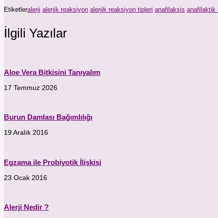
Etiketler
alerji
alerjik reaksiyon
alerjik reaksiyon tipleri
anafilaksis
anafilaktik
İlgili Yazılar
Aloe Vera Bitkisini Tanıyalım
17 Temmuz 2026
Burun Damlası Bağımlılığı
19 Aralık 2016
Egzama ile Probiyotik İlişkisi
23 Ocak 2016
Alerji Nedir ?