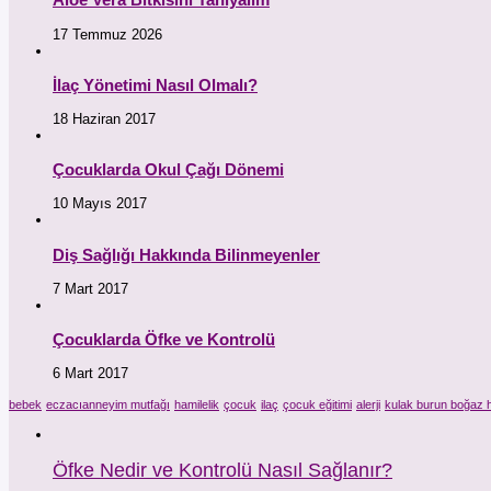
17 Temmuz 2026
İlaç Yönetimi Nasıl Olmalı?
18 Haziran 2017
Çocuklarda Okul Çağı Dönemi
10 Mayıs 2017
Diş Sağlığı Hakkında Bilinmeyenler
7 Mart 2017
Çocuklarda Öfke ve Kontrolü
6 Mart 2017
bebek
eczacıanneyim mutfağı
hamilelik
çocuk
ilaç
çocuk eğitimi
alerji
kulak burun boğaz h
Öfke Nedir ve Kontrolü Nasıl Sağlanır?