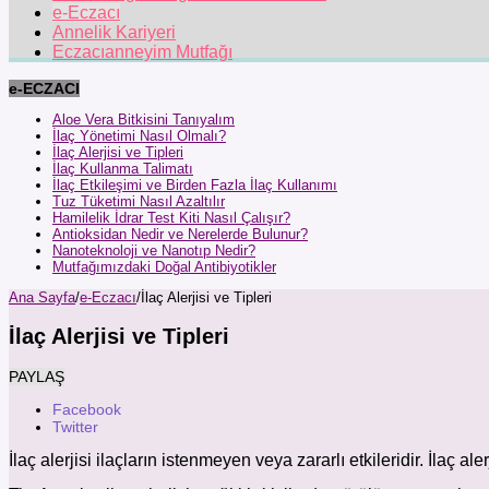
e-Eczacı
Annelik Kariyeri
Eczacıanneyim Mutfağı
e-ECZACI
Aloe Vera Bitkisini Tanıyalım
İlaç Yönetimi Nasıl Olmalı?
İlaç Alerjisi ve Tipleri
İlaç Kullanma Talimatı
İlaç Etkileşimi ve Birden Fazla İlaç Kullanımı
Tuz Tüketimi Nasıl Azaltılır
Hamilelik İdrar Test Kiti Nasıl Çalışır?
Antioksidan Nedir ve Nerelerde Bulunur?
Nanoteknoloji ve Nanotıp Nedir?
Mutfağımızdaki Doğal Antibiyotikler
Ana Sayfa
/
e-Eczacı
/
İlaç Alerjisi ve Tipleri
İlaç Alerjisi ve Tipleri
PAYLAŞ
Facebook
Twitter
İlaç alerjisi ilaçların istenmeyen veya zararlı etkileridir. İlaç 