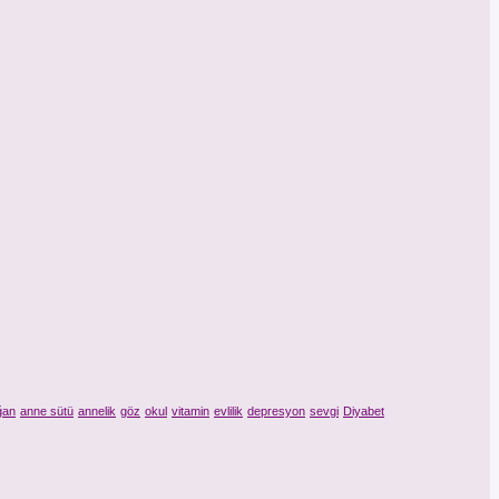
ğan
anne sütü
annelik
göz
okul
vitamin
evlilik
depresyon
sevgi
Diyabet