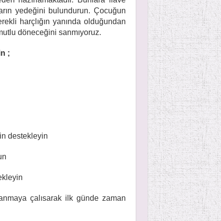
çların yedeğini bulundurun. Çocuğun
rekli harçlığın yanında olduğundan
 mutlu döneceğini sanmıyoruz.
n ;
in destekleyin
un
ekleyin
anmaya çalısarak ilk günde zaman