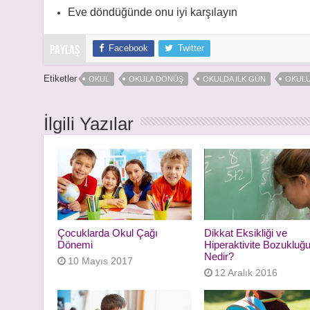
Eve döndüğünde onu iyi karşılayın
Facebook
Twitter
PAYLAŞ
Etiketler
OKUL
OKULA DÖNÜŞ
OKULDA ILK GÜN
OKULU
İlgili Yazılar
Çocuklarda Okul Çağı
Dikkat Eksikliği ve
Dönemi
Hiperaktivite Bozukluğ
Nedir?
10 Mayıs 2017
12 Aralık 2016