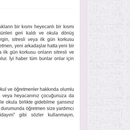
kların bir kısmı heyecanlı bir kısmı
 günleri geri kaldı ve okula dönüş
rgin, sitresli veya ilk gün korkusu
retmen, yeni arkadaşlar hatta yeni bir
ilk gün korkusu onların sitresli ve
ur. İyi haber tüm bunlar onlar için
Okul ve öğretmenler hakkında olumlu
res veya heyacanınız çocuğunuza da
le okula birlikte gidebilme şansınız
i durumunda öğretmen size yardımcı
ridayım” gibi sözler kullanmayın,