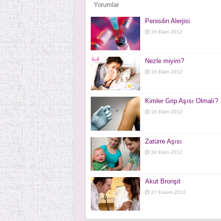
Yorumlar
Penisilin Alerjisi
16 Ekim 2012
Nezle miyim?
16 Ekim 2012
Kimler Grip Aşısı Olmalı?
18 Ekim 2012
Zatürre Aşısı
30 Ekim 2012
Akut Bronşit
27 Kasım 2012