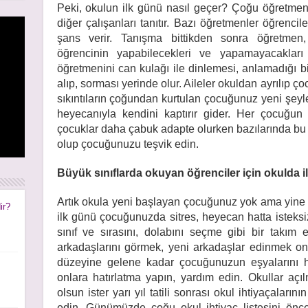
Peki, okulun ilk günü nasıl geçer? Çoğu öğretmen
diğer çalışanları tanıtır. Bazı öğretmenler öğrenc
şans verir. Tanışma bittikden sonra öğretmen
öğrencinin yapabilecekleri ve yapamayacakları h
öğretmenini can kulağı ile dinlemesi, anlamadığı b
alıp, sorması yerinde olur. Aileler okuldan ayrılıp ç
sıkıntıların çoğundan kurtulan çocuğunuz yeni şey
heyecanıyla kendini kaptırır gider. Her çocuğun 
çocuklar daha çabuk adapte olurken bazılarında bu s
olup çocuğunuzu teşvik edin.
rı
rı
Büyük sınıflarda okuyan öğrenciler için okulda i
Artık okula yeni başlayan çocuğunuz yok ama yine d
ir?
ilk günü çocuğunuzda sitres, heyecan hatta isteksiz
sınıf ve sırasını, dolabını seçme gibi bir takım
arkadaşlarını görmek, yeni arkadaşlar edinmek onla
düzeyine gelene kadar çocuğunuzun eşyalarını h
onlara hatırlatma yapın, yardım edin. Okullar açı
olsun ister yarı yıl tatili sonrası okul ihtiyaçaların
edin. Günümüzde çoğu okul ihtiyaç listesini önce