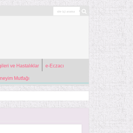
ileri ve Hastalıklar
e-Eczacı
neyim Mutfağı