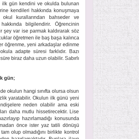
 ilk gün kendini ve okulda bulunan
ilerine kendileri hakkında konuşmaya
, okul kurallarından bahseder ve
akkında bilgilendirir. Öğrencinin
ir şey var ise parmak kaldırarak söz
ocuklar öğretmen ile baş başa kalınca
ler öğrenme, yeni arkadaşlar edinme
okula adapte süresi farklıdır. Bazı
üre biraz daha uzun olabilir. Sabırlı
lk gün;
e okulun hangi sınıfta olursa olsun
lik yaratabilir. Okulun ilk günü yeni
 endişelere neden olabilir ama eski
rı daha mutlu hissetirecektir. Lise
azırlayıp hazırlamadığı konusunda
lmadan önce ister yaz tatili dönüşü
ın tam olup olmadığını birlikte kontrol
den hazırlamaktadır. Bunlara ilave