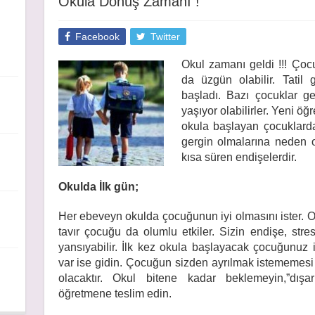
Okula Dönüş Zamanı !
Facebook
Twitter
Okul zamanı geldi !!! Çocu
da üzgün olabilir. Tatil
başladı. Bazı çocuklar ge
yaşıyor olabilirler. Yeni öğ
okula başlayan çocuklarda 
gergin olmalarına neden ol
kısa süren endişelerdir.
Okulda İlk gün;
Her ebeveyn okulda çocuğunun iyi olmasını ister. 
tavır çocuğu da olumlu etkiler. Sizin endişe, st
yansıyabilir. İlk kez okula başlayacak çocuğunuz i
var ise gidin. Çocuğun sizden ayrılmak istememes
olacaktır. Okul bitene kadar beklemeyin,”dışa
öğretmene teslim edin.