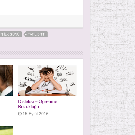
N ILK GÜNÜ
TATIL BITTI
Disleksi – Öğrenme
u
Bozukluğu
15 Eylül 2016