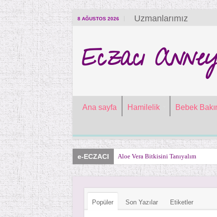
Uzmanlarımız
8 AĞUSTOS 2026
Eczacı Anney
Ana sayfa
Hamilelik
Bebek Bakı
e-ECZACI
Aloe Vera Bitkisini Tanıyalım
Popüler
Son Yazılar
Etiketler