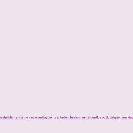
astalıkları
emzirme
nezle
antibiyotik
grip
bebek beslenmesi
ergenlik
çocuk gelişimi
yeni do