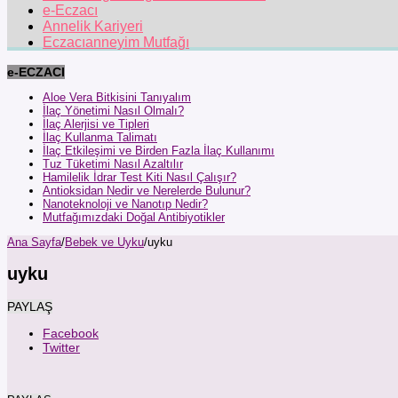
e-Eczacı
Annelik Kariyeri
Eczacıanneyim Mutfağı
e-ECZACI
Aloe Vera Bitkisini Tanıyalım
İlaç Yönetimi Nasıl Olmalı?
İlaç Alerjisi ve Tipleri
İlaç Kullanma Talimatı
İlaç Etkileşimi ve Birden Fazla İlaç Kullanımı
Tuz Tüketimi Nasıl Azaltılır
Hamilelik İdrar Test Kiti Nasıl Çalışır?
Antioksidan Nedir ve Nerelerde Bulunur?
Nanoteknoloji ve Nanotıp Nedir?
Mutfağımızdaki Doğal Antibiyotikler
Ana Sayfa
/
Bebek ve Uyku
/
uyku
uyku
PAYLAŞ
Facebook
Twitter