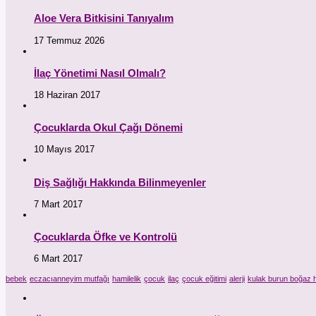
Aloe Vera Bitkisini Tanıyalım
17 Temmuz 2026
İlaç Yönetimi Nasıl Olmalı?
18 Haziran 2017
Çocuklarda Okul Çağı Dönemi
10 Mayıs 2017
Diş Sağlığı Hakkında Bilinmeyenler
7 Mart 2017
Çocuklarda Öfke ve Kontrolü
6 Mart 2017
bebek
eczacıanneyim mutfağı
hamilelik
çocuk
ilaç
çocuk eğitimi
alerji
kulak burun boğaz h