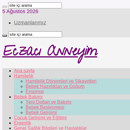
5 Ağustos 2026
Uzmanlarımız
Eczacı Anneyim
Ana sayfa
Hamilelik
Hamilelik Dönemleri ve Şikayetleri
Bebek Hazırlıkları ve Doğum
Emzirme
Bebek Bakımı
Yeni Doğan ve Bakımı
Bebek Beslenmesi
Bebek Gelişimi
Çocuk Gelişimi ve Eğitimi
Ergenlik
Genel Sağlık Bilgileri ve Hastalıklar