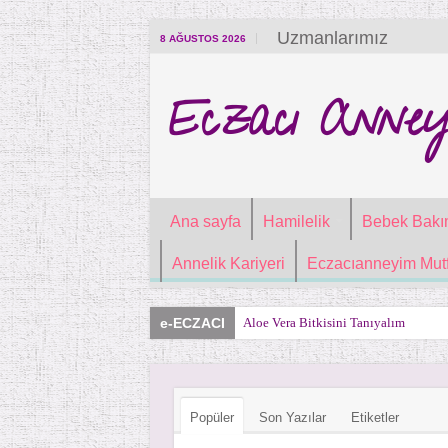
Uzmanlarımız
8 AĞUSTOS 2026
Eczacı Anney
Ana sayfa
Hamilelik
Bebek Bakı
Annelik Kariyeri
Eczacıanneyim Mutf
e-ECZACI
Aloe Vera Bitkisini Tanıyalım
Popüler
Son Yazılar
Etiketler