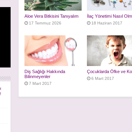
Aloe Vera Bitkisini Tanıyalım
İlaç Yönetimi Nasıl Olm
17 Temmuz 2026
18 Haziran 2017
rı
rı
Diş Sağlığı Hakkında
Çocuklarda Öfke ve Ko
Bilinmeyenler
6 Mart 2017
7 Mart 2017
z
!