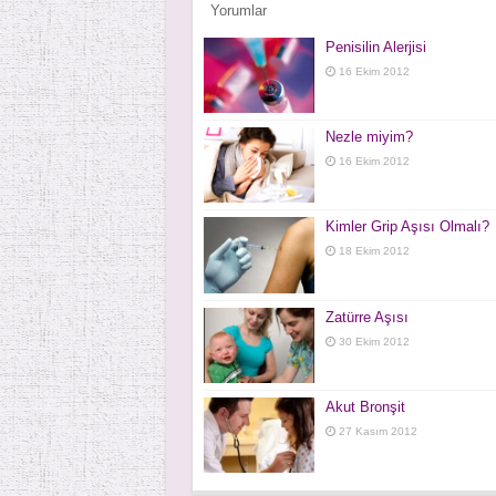
Yorumlar
Penisilin Alerjisi
16 Ekim 2012
Nezle miyim?
16 Ekim 2012
Kimler Grip Aşısı Olmalı?
18 Ekim 2012
Zatürre Aşısı
30 Ekim 2012
Akut Bronşit
27 Kasım 2012