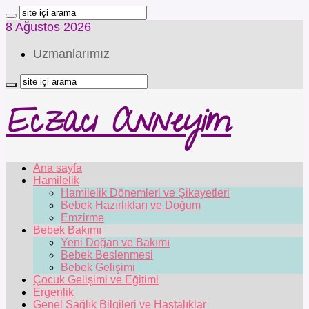
8 Ağustos 2026
Uzmanlarımız
Eczacı Anneyim
Ana sayfa
Hamilelik
Hamilelik Dönemleri ve Şikayetleri
Bebek Hazırlıkları ve Doğum
Emzirme
Bebek Bakımı
Yeni Doğan ve Bakımı
Bebek Beslenmesi
Bebek Gelişimi
Çocuk Gelişimi ve Eğitimi
Ergenlik
Genel Sağlık Bilgileri ve Hastalıklar