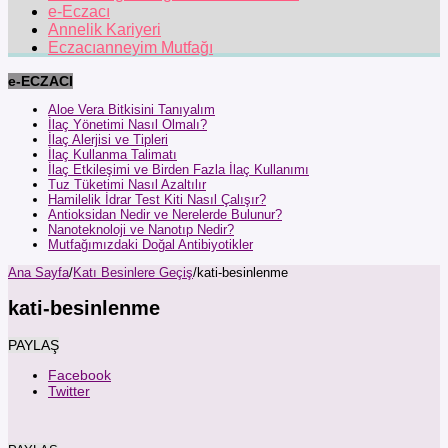
e-Eczacı
Annelik Kariyeri
Eczacıanneyim Mutfağı
e-ECZACI
Aloe Vera Bitkisini Tanıyalım
İlaç Yönetimi Nasıl Olmalı?
İlaç Alerjisi ve Tipleri
İlaç Kullanma Talimatı
İlaç Etkileşimi ve Birden Fazla İlaç Kullanımı
Tuz Tüketimi Nasıl Azaltılır
Hamilelik İdrar Test Kiti Nasıl Çalışır?
Antioksidan Nedir ve Nerelerde Bulunur?
Nanoteknoloji ve Nanotıp Nedir?
Mutfağımızdaki Doğal Antibiyotikler
Ana Sayfa
/
Katı Besinlere Geçiş
/
kati-besinlenme
kati-besinlenme
PAYLAŞ
Facebook
Twitter