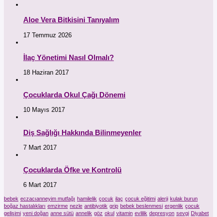
Aloe Vera Bitkisini Tanıyalım
17 Temmuz 2026
İlaç Yönetimi Nasıl Olmalı?
18 Haziran 2017
Çocuklarda Okul Çağı Dönemi
10 Mayıs 2017
Diş Sağlığı Hakkında Bilinmeyenler
7 Mart 2017
Çocuklarda Öfke ve Kontrolü
6 Mart 2017
bebek
eczacıanneyim mutfağı
hamilelik
çocuk
ilaç
çocuk eğitimi
alerji
kulak burun
boğaz hastalıkları
emzirme
nezle
antibiyotik
grip
bebek beslenmesi
ergenlik
çocuk
gelişimi
yeni doğan
anne sütü
annelik
göz
okul
vitamin
evlilik
depresyon
sevgi
Diyabet