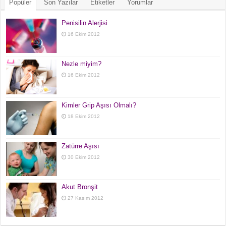
Popüler
Son Yazılar
Etiketler
Yorumlar
Penisilin Alerjisi
16 Ekim 2012
Nezle miyim?
16 Ekim 2012
Kimler Grip Aşısı Olmalı?
18 Ekim 2012
Zatürre Aşısı
30 Ekim 2012
Akut Bronşit
27 Kasım 2012