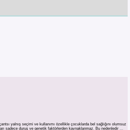
çantsı yalnış seçimi ve kullanımı özellikle çocuklarda bel sağlığını olumsuz
ları sadece duruş ve genetik faktörlerden kaynaklanmaz. Bu nedenledir …