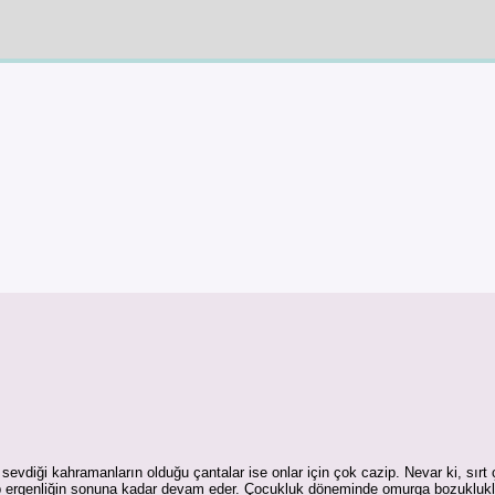
evdiği kahramanların olduğu çantalar ise onlar için çok cazip. Nevar ki, sırt 
ayıp ergenliğin sonuna kadar devam eder. Çocukluk döneminde omurga bozukluk