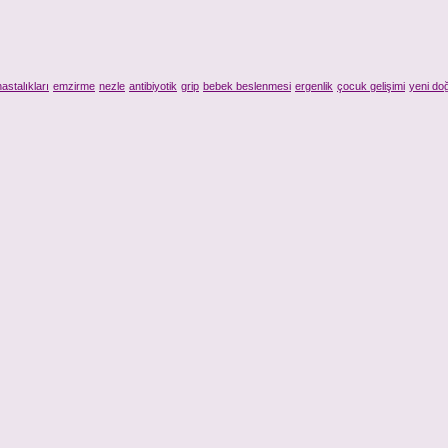
astalıkları
emzirme
nezle
antibiyotik
grip
bebek beslenmesi
ergenlik
çocuk gelişimi
yeni do