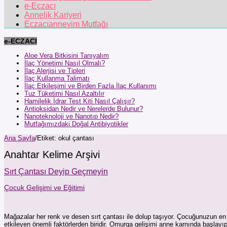
e-Eczacı
Annelik Kariyeri
Eczacıanneyim Mutfağı
e-ECZACI
Aloe Vera Bitkisini Tanıyalım
İlaç Yönetimi Nasıl Olmalı?
İlaç Alerjisi ve Tipleri
İlaç Kullanma Talimatı
İlaç Etkileşimi ve Birden Fazla İlaç Kullanımı
Tuz Tüketimi Nasıl Azaltılır
Hamilelik İdrar Test Kiti Nasıl Çalışır?
Antioksidan Nedir ve Nerelerde Bulunur?
Nanoteknoloji ve Nanotıp Nedir?
Mutfağımızdaki Doğal Antibiyotikler
Ana Sayfa
/
Etiket:
okul çantası
Anahtar Kelime Arşivi
Sırt Çantası Deyip Geçmeyin
Çocuk Gelişimi ve Eğitimi
Mağazalar her renk ve desen sırt çantası ile dolup taşıyor. Çocuğunuzun en s
etkileyen önemli faktörlerden biridir. Omurga gelişimi anne karnında başl