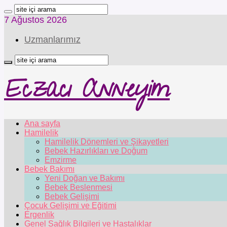
7 Ağustos 2026
Uzmanlarımız
Eczacı Anneyim
Ana sayfa
Hamilelik
Hamilelik Dönemleri ve Şikayetleri
Bebek Hazırlıkları ve Doğum
Emzirme
Bebek Bakımı
Yeni Doğan ve Bakımı
Bebek Beslenmesi
Bebek Gelişimi
Çocuk Gelişimi ve Eğitimi
Ergenlik
Genel Sağlık Bilgileri ve Hastalıklar