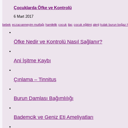
Çocuklarda Öfke ve Kontrolü
6 Mart 2017
bebek
eczacıanneyim mutfağı
hamilelik
çocuk
ilaç
çocuk eğitimi
alerji
kulak burun boğaz h
Öfke Nedir ve Kontrolü Nasıl Sağlanır?
Ani İşitme Kaybı
Çınlama – Tinnitus
Burun Damlası Bağımlılığı
Bademcik ve Geniz Eti Ameliyatları