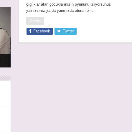
çığlıklar atan çocuklarınızın oyununu izliyorsunuz
yalnızsınız ya da yanınızda oturan bir …
Devamı
Facebook
Twitter
rı
rı