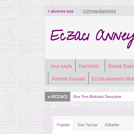
Uzmanlarımız
7 AĞUSTOS 2026
Eczacı Anney
Ana sayfa
Hamilelik
Bebek Bakı
Annelik Kariyeri
Eczacıanneyim Mutf
e-ECZACI
Aloe Vera Bitkisini Tanıyalım
Popüler
Son Yazılar
Etiketler