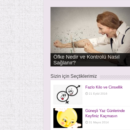
Öfke Nedir ve Kontrolü Nasıl
Klima Sorunları ile Gelişen
Horlama ve Tıkayıcı Uyku Apne
Sağlanır?
Ani İşitme Kaybı
Çınlama – Tinnitus
Burun Damlası Bağımlılığı
Bademcik ve Geniz Eti Ameliyatla
Bademcik ve Geniz Eti Hastalıkla
Hastalıklar
Sendromu
Sizin için Seçtiklerimiz
Fazlo Kilo ve Cinsellik
21 Eylül 2016
Güneşli Yaz Günlerinde
Keyfiniz Kaçmasın
31 Mayıs 2014