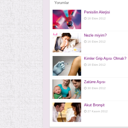
Yorumlar
Penisilin Alerjisi
16 Ekim 2012
Nezle miyim?
16 Ekim 2012
Kimler Grip Aşısı Olmalı?
18 Ekim 2012
Zatürre Aşısı
30 Ekim 2012
Akut Bronşit
27 Kasım 2012