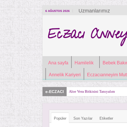
Uzmanlarımız
6 AĞUSTOS 2026
Eczacı Anney
Ana sayfa
Hamilelik
Bebek Bakı
Annelik Kariyeri
Eczacıanneyim Mutf
e-ECZACI
Aloe Vera Bitkisini Tanıyalım
Popüler
Son Yazılar
Etiketler