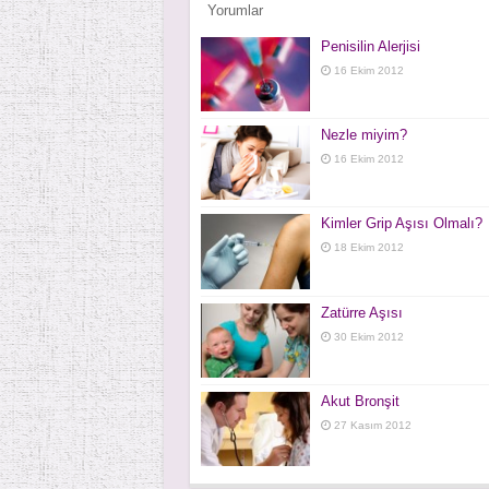
Yorumlar
Penisilin Alerjisi
16 Ekim 2012
Nezle miyim?
16 Ekim 2012
Kimler Grip Aşısı Olmalı?
18 Ekim 2012
Zatürre Aşısı
30 Ekim 2012
Akut Bronşit
27 Kasım 2012