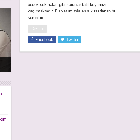
böcek sokmaları gibi sorunlar tatil keyfimizi
kaçırmaktadır. Bu yazımızda en sık rastlanan bu
sorunları …
Devamı
Facebook
Twitter
rı
rı
u
akım