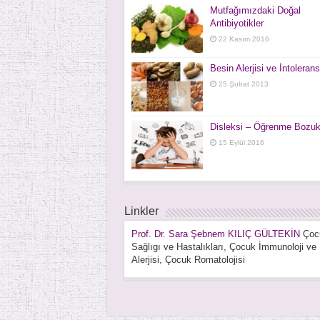
Mutfağımızdaki Doğal
Antibiyotikler
22 Kasım 2016
Besin Alerjisi ve İntolerans
25 Şubat 2013
Disleksi – Öğrenme Bozuk
15 Eylül 2016
Linkler
Prof. Dr. Sara Şebnem KILIÇ GÜLTEKİN
Çoc
Sağlıgı ve Hastalıkları, Çocuk İmmunoloji ve
Alerjisi, Çocuk Romatolojisi