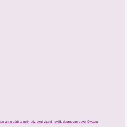
ğan
anne sütü
annelik
göz
okul
vitamin
evlilik
depresyon
sevgi
Diyabet