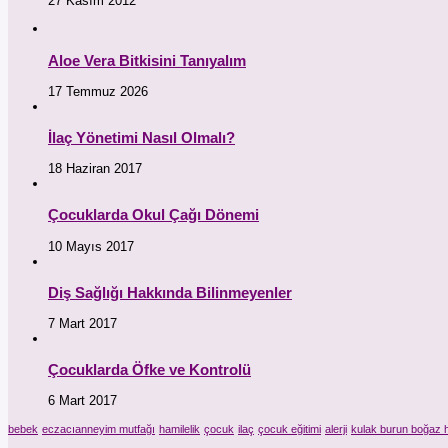
27 Kasım 2012
Aloe Vera Bitkisini Tanıyalım
17 Temmuz 2026
İlaç Yönetimi Nasıl Olmalı?
18 Haziran 2017
Çocuklarda Okul Çağı Dönemi
10 Mayıs 2017
Diş Sağlığı Hakkında Bilinmeyenler
7 Mart 2017
Çocuklarda Öfke ve Kontrolü
6 Mart 2017
bebek
eczacıanneyim mutfağı
hamilelik
çocuk
ilaç
çocuk eğitimi
alerji
kulak burun boğaz h