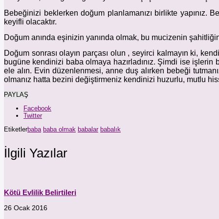
Bebeğinizi beklerken doğum planlamanızı birlikte yapınız. Beb
keyifli olacaktır.
Doğum anında eşinizin yanında olmak, bu mucizenin şahitliği
Doğum sonrası olayın parçası olun , seyirci kalmayın ki, kend
bugüne kendinizi baba olmaya hazırladınız. Şimdi ise işlerin b
ele alın. Evin düzenlenmesi, anne duş alırken bebeği tutmanı
olmanız hatta bezini değiştirmeniz kendinizi huzurlu, mutlu h
PAYLAŞ
Facebook
Twitter
Etiketler
baba
baba olmak
babalar
babalık
İlgili Yazılar
Kötü Evlilik Belirtileri
26 Ocak 2016