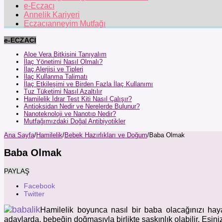
e-Eczacı
Annelik Kariyeri
Eczacıanneyim Mutfağı
e-ECZACI
Aloe Vera Bitkisini Tanıyalım
İlaç Yönetimi Nasıl Olmalı?
İlaç Alerjisi ve Tipleri
İlaç Kullanma Talimatı
İlaç Etkileşimi ve Birden Fazla İlaç Kullanımı
Tuz Tüketimi Nasıl Azaltılır
Hamilelik İdrar Test Kiti Nasıl Çalışır?
Antioksidan Nedir ve Nerelerde Bulunur?
Nanoteknoloji ve Nanotıp Nedir?
Mutfağımızdaki Doğal Antibiyotikler
Ana Sayfa
/
Hamilelik
/
Bebek Hazırlıkları ve Doğum
/
Baba Olmak
Baba Olmak
PAYLAŞ
Facebook
Twitter
Hamilelik boyunca nasıl bir baba olacağınızı hayal
adaylarda, bebeğin doğmasıyla birlikte şaşkınlık olabilir. Eşin