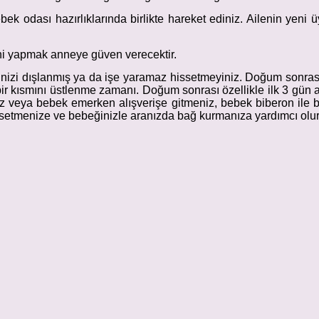
ek odası hazırlıklarında birlikte hareket ediniz. Ailenin yeni ü
ni yapmak anneye güven verecektir.
inizi dışlanmış ya da işe yaramaz hissetmeyiniz. Doğum sonrası k
ir kısmını üstlenme zamanı. Doğum sonrası özellikle ilk 3 gün an
z veya bebek emerken alışverişe gitmeniz, bebek biberon ile be
issetmenize ve bebeğinizle aranızda bağ kurmanıza yardımcı olur