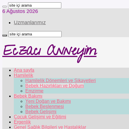
6 Ağustos 2026
Uzmanlarımız
Eczacı Anneyim
Ana sayfa
Hamilelik
Hamilelik Dönemleri ve Şikayetleri
Bebek Hazırlıkları ve Doğum
Emzirme
Bebek Bakımı
Yeni Doğan ve Bakımı
Bebek Beslenmesi
Bebek Gelişimi
Çocuk Gelişimi ve Eğitimi
Ergenlik
Genel Sağlık Bilgileri ve Hastalıklar