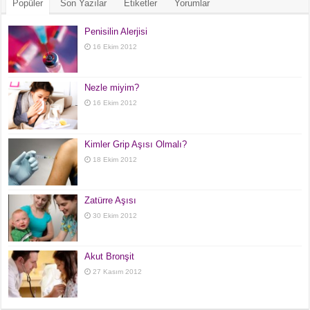
Popüler
Son Yazılar
Etiketler
Yorumlar
Penisilin Alerjisi
16 Ekim 2012
Nezle miyim?
16 Ekim 2012
Kimler Grip Aşısı Olmalı?
18 Ekim 2012
Zatürre Aşısı
30 Ekim 2012
Akut Bronşit
27 Kasım 2012