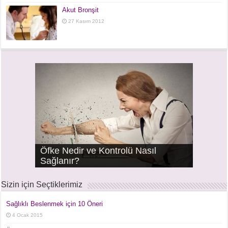
Akut Bronşit
27 Kasım 2012
Öfke Nedir ve Kontrolü Nasıl
Klima Sorunları ile Gelişen
Horlama ve Tıkayıcı Uyku Apne
Sağlanır?
Ani İşitme Kaybı
Çınlama – Tinnitus
Burun Damlası Bağımlılığı
Bademcik ve Geniz Eti Ameliyatları
Bademcik ve Geniz Eti Hastalıkları
Hastalıklar
Sendromu
Sizin için Seçtiklerimiz
Sağlıklı Beslenmek için 10 Öneri
4 Ocak 2015