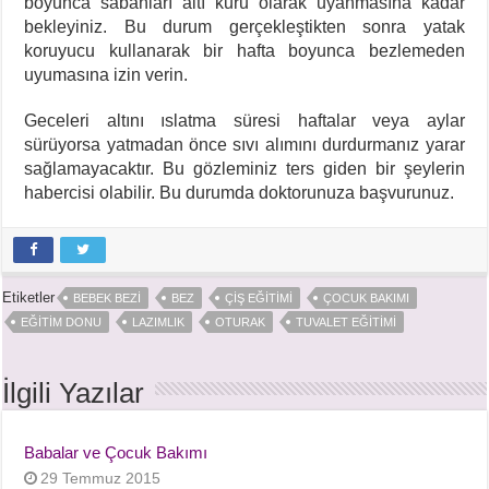
boyunca sabahları altı kuru olarak uyanmasına kadar
bekleyiniz. Bu durum gerçekleştikten sonra yatak
koruyucu kullanarak bir hafta boyunca bezlemeden
uyumasına izin verin.
Geceleri altını ıslatma süresi haftalar veya aylar
sürüyorsa yatmadan önce sıvı alımını durdurmanız yarar
sağlamayacaktır. Bu gözleminiz ters giden bir şeylerin
habercisi olabilir. Bu durumda doktorunuza başvurunuz.
Etiketler
BEBEK BEZI
BEZ
ÇIŞ EĞITIMI
ÇOCUK BAKIMI
EĞITIM DONU
LAZIMLIK
OTURAK
TUVALET EĞITIMI
İlgili Yazılar
Babalar ve Çocuk Bakımı
29 Temmuz 2015