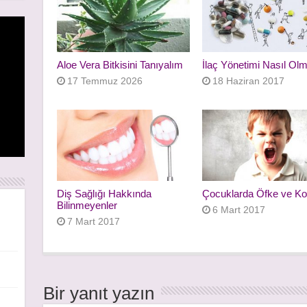
Aloe Vera Bitkisini Tanıyalım
İlaç Yönetimi Nasıl Olm
17 Temmuz 2026
18 Haziran 2017
rı
rı
Diş Sağlığı Hakkında
Çocuklarda Öfke ve Ko
Bilinmeyenler
6 Mart 2017
7 Mart 2017
Bir yanıt yazın