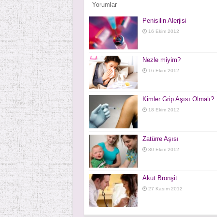
Yorumlar
Penisilin Alerjisi
16 Ekim 2012
Nezle miyim?
16 Ekim 2012
Kimler Grip Aşısı Olmalı?
18 Ekim 2012
Zatürre Aşısı
30 Ekim 2012
Akut Bronşit
27 Kasım 2012