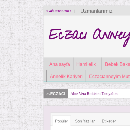
Uzmanlarımız
5 AĞUSTOS 2026
Eczacı Anney
Ana sayfa
Hamilelik
Bebek Bakı
Annelik Kariyeri
Eczacıanneyim Mutf
e-ECZACI
Aloe Vera Bitkisini Tanıyalım
Popüler
Son Yazılar
Etiketler