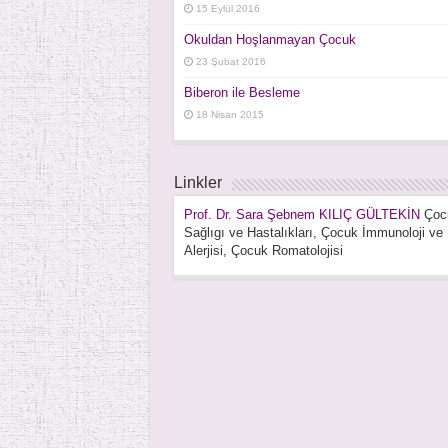
15 Eylül 2016
Okuldan Hoşlanmayan Çocuk
23 Şubat 2016
Biberon ile Besleme
18 Nisan 2015
Linkler
Prof. Dr. Sara Şebnem KILIÇ GÜLTEKİN
Çoc
Sağlıgı ve Hastalıkları, Çocuk İmmunoloji ve
Alerjisi, Çocuk Romatolojisi