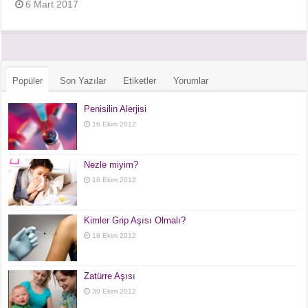
6 Mart 2017
Popüler
Son Yazılar
Etiketler
Yorumlar
Penisilin Alerjisi
16 Ekim 2012
Nezle miyim?
16 Ekim 2012
Kimler Grip Aşısı Olmalı?
18 Ekim 2012
Zatürre Aşısı
30 Ekim 2012