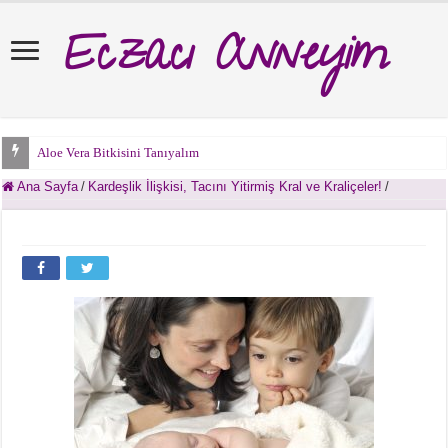
Eczacı Anneyim
Aloe Vera Bitkisini Tanıyalım
Ana Sayfa
/
Kardeşlik İlişkisi, Tacını Yitirmiş Kral ve Kraliçeler!
/