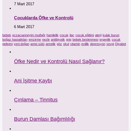
7 Mart 2017
Çocuklarda Öfke ve Kontrolü
6 Mart 2017
bebek
eczacıanneyim mutfağı
hamilelik
çocuk
ilaç
çocuk eğitimi
alerji
kulak burun
boğaz hastalıkları
emzirme
nezle
antibiyotik
grip
bebek beslenmesi
ergenlik
çocuk
gelişimi
yeni doğan
anne sütü
annelik
göz
okul
vitamin
evlilik
depresyon
sevgi
Diyabet
Öfke Nedir ve Kontrolü Nasıl Sağlanır?
Ani İşitme Kaybı
Çınlama – Tinnitus
Burun Damlası Bağımlılığı