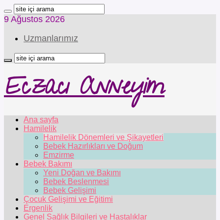
9 Ağustos 2026
Uzmanlarımız
Eczacı Anneyim
Ana sayfa
Hamilelik
Hamilelik Dönemleri ve Şikayetleri
Bebek Hazırlıkları ve Doğum
Emzirme
Bebek Bakımı
Yeni Doğan ve Bakımı
Bebek Beslenmesi
Bebek Gelişimi
Çocuk Gelişimi ve Eğitimi
Ergenlik
Genel Sağlık Bilgileri ve Hastalıklar