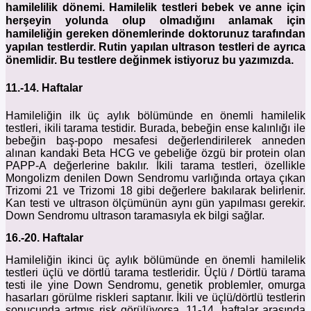
hamilelilik dönemi. Hamilelik testleri bebek ve anne için
herşeyin yolunda olup olmadığını anlamak için
hamileliğin gereken dönemlerinde doktorunuz tarafından
yapılan testlerdir. Rutin yapılan ultrason testleri de ayrıca
önemlidir. Bu testlere değinmek istiyoruz bu yazımızda.
11.-14. Haftalar
Hamileliğin ilk üç aylık bölümünde en önemli hamilelik
testleri, ikili tarama testidir. Burada, bebeğin ense kalınlığı ile
bebeğin baş-popo mesafesi değerlendirilerek anneden
alınan kandaki Beta HCG ve gebeliğe özgü bir protein olan
PAPP-A değerlerine bakılır. İkili tarama testleri, özellikle
Mongolizm denilen Down Sendromu varlığında ortaya çıkan
Trizomi 21 ve Trizomi 18 gibi değerlere bakılarak belirlenir.
Kan testi ve ultrason ölçümünün aynı gün yapılması gerekir.
Down Sendromu ultrason taramasıyla ek bilgi sağlar.
16.-20. Haftalar
Hamileliğin ikinci üç aylık bölümünde en önemli hamilelik
testleri üçlü ve dörtlü tarama testleridir. Üçlü / Dörtlü tarama
testi ile yine Down Sendromu, genetik problemler, omurga
hasarları görülme riskleri saptanır. İkili ve üçlü/dörtlü testlerin
sonucunda artmış risk görülüyorsa, 11-14. haftalar arasında