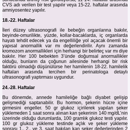
CVS adı verilen bir test yapılır veya 15-22. haftalar arasında
amniyosentez yapılır.
18.-22. Haftalar
İleri düzey ultrasonografi ile bebeğin organlarına bakılır,
beyinde-omurilikte, yüzde, kollar-bacaklarda, iç organlarda
hayatı tehdit edecek ya da engelliliğe yol açacak önemli bir
yapısal anormallik var mı değerlendirilir. Aynı zamanda
kromozom anormallikleri için herhangi bir belirteç var mı diye
bakılır. Her 100 bebekten 3’ünde doğumsal anormallikler
olduğu, bunların da çoğunun ailesinde herhangi bir risk
faktörü olmadığı düşünülürse her hamilenin 18-22. hamilelik
haftaları arasında tercihen bir perinatologa detaylı
ultrasonografi yaptırması uygundur.
24.-28. Haftalar
Bu dönemde, annede hamileliğe bağlı diyabet gelişip
gelişmediği saptanabilir. Bu hormon, şekerin hücre içine
girmesini engeller. 50 gr glukoz içirilerek yapılan şeker
yüklemeden 1 saat sonra alınan kan şekerinin 140 mg/dL’nin
üzerinde olduğu durumlarda, 100 gramlık glukoz testi yapılır.
100 gr glukoz yükleme testinde açlık ve şeker yükleme
sonrası 1., 2., ve 3. saat bakılan kan şeker değerlerinden 2