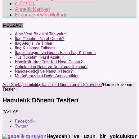
e-Eczacı
Annelik Kariyeri
Eczacıanneyim Mutfağı
e-ECZACI
Aloe Vera Bitkisini Tanıyalım
İlaç Yönetimi Nasıl Olmalı?
İlaç Alerjisi ve Tipleri
İlaç Kullanma Talimatı
İlaç Etkileşimi ve Birden Fazla İlaç Kullanımı
Tuz Tüketimi Nasıl Azaltılır
Hamilelik İdrar Test Kiti Nasıl Çalışır?
Antioksidan Nedir ve Nerelerde Bulunur?
Nanoteknoloji ve Nanotıp Nedir?
Mutfağımızdaki Doğal Antibiyotikler
Ana Sayfa
/
Hamilelik
/
Hamilelik Dönemleri ve Şikayetleri
/
Hamilelik Dönemi
Testleri
Hamilelik Dönemi Testleri
PAYLAŞ
Facebook
Twitter
Heyecenlı ve uzun bir yolculuktur