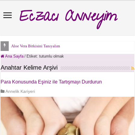
Eczacı Anneyim
Aloe Vera Bitkisini Tanıyalım
Ana Sayfa
/
Etiket:
tutumlu olmak
Anahtar Kelime Arşivi
Para Konusunda Eşiniz ile Tartışmayı Durdurun
Annelik Kariyeri