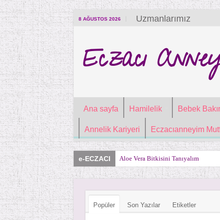
Uzmanlarımız
8 AĞUSTOS 2026
Eczacı Anney
Ana sayfa
Hamilelik
Bebek Bakı
Annelik Kariyeri
Eczacıanneyim Mutf
e-ECZACI
Aloe Vera Bitkisini Tanıyalım
Popüler
Son Yazılar
Etiketler