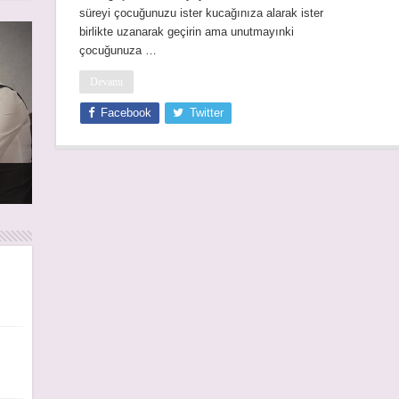
süreyi çocuğunuzu ister kucağınıza alarak ister
birlikte uzanarak geçirin ama unutmayınki
çocuğunuza …
Devamı
Facebook
Twitter
rı
rı