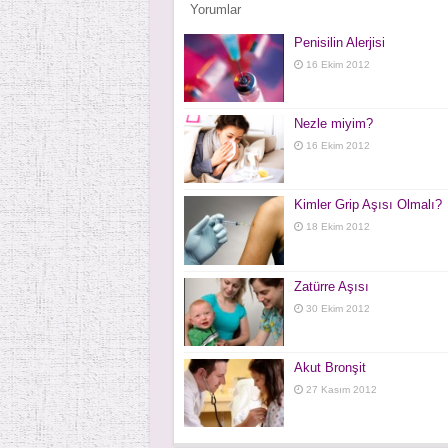
Yorumlar
Penisilin Alerjisi
16 Ekim 2012
Nezle miyim?
16 Ekim 2012
Kimler Grip Aşısı Olmalı?
18 Ekim 2012
Zatürre Aşısı
30 Ekim 2012
Akut Bronşit
27 Kasım 2012