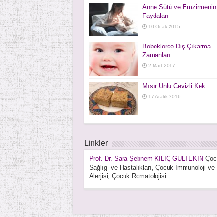
Anne Sütü ve Emzirmenin
Faydaları
10 Ocak 2015
Bebeklerde Diş Çıkarma
Zamanları
2 Mart 2017
Mısır Unlu Cevizli Kek
17 Aralık 2016
Linkler
Prof. Dr. Sara Şebnem KILIÇ GÜLTEKİN
Çoc
Sağlıgı ve Hastalıkları, Çocuk İmmunoloji ve
Alerjisi, Çocuk Romatolojisi