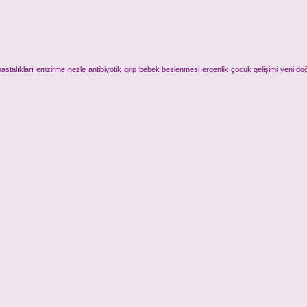
astalıkları
emzirme
nezle
antibiyotik
grip
bebek beslenmesi
ergenlik
çocuk gelişimi
yeni do