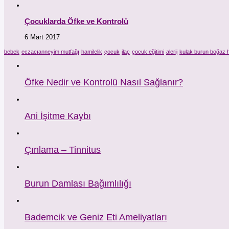
Çocuklarda Öfke ve Kontrolü
6 Mart 2017
bebek
eczacıanneyim mutfağı
hamilelik
çocuk
ilaç
çocuk eğitimi
alerji
kulak burun boğaz h
Öfke Nedir ve Kontrolü Nasıl Sağlanır?
Ani İşitme Kaybı
Çınlama – Tinnitus
Burun Damlası Bağımlılığı
Bademcik ve Geniz Eti Ameliyatları