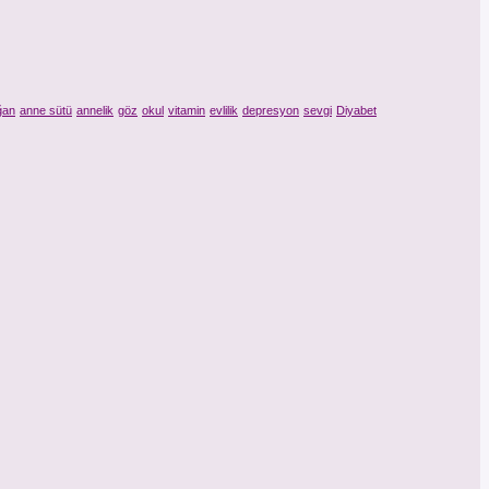
ğan
anne sütü
annelik
göz
okul
vitamin
evlilik
depresyon
sevgi
Diyabet