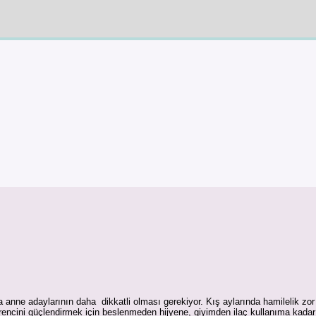
a anne adaylarının daha dikkatli olması gerekiyor. Kış aylarında hamilelik 
ncini güçlendirmek için beslenmeden hijyene, giyimden ilaç kullanıma kadar