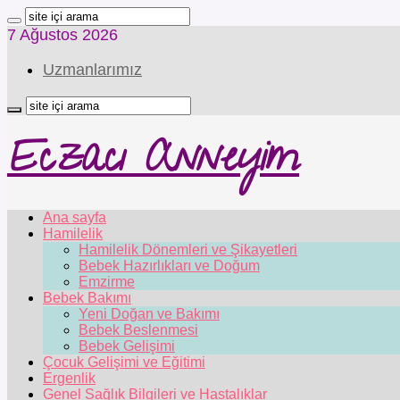
7 Ağustos 2026
Uzmanlarımız
Eczacı Anneyim
Ana sayfa
Hamilelik
Hamilelik Dönemleri ve Şikayetleri
Bebek Hazırlıkları ve Doğum
Emzirme
Bebek Bakımı
Yeni Doğan ve Bakımı
Bebek Beslenmesi
Bebek Gelişimi
Çocuk Gelişimi ve Eğitimi
Ergenlik
Genel Sağlık Bilgileri ve Hastalıklar