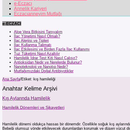
e-Eczacı
Annelik Kariyeri
Eczacıanneyim Mutfağı
e-ECZACI
Aloe Vera Bitkisini Tanıyalım
İlaç Yönetimi Nasıl Olmalı?
İlaç Alerjisi ve Tipleri
İlaç Kullanma Talimatı
İlaç Etkileşimi ve Birden Fazla İlaç Kullanımı
Tuz Tüketimi Nasıl Azaltılır
Hamilelik İdrar Test Kiti Nasıl Çalışır?
Antioksidan Nedir ve Nerelerde Bulunur?
Nanoteknoloji ve Nanotıp Nedir?
Mutfağımızdaki Doğal Antibiyotikler
Ana Sayfa
/
Etiket:
kış hamileliği
Anahtar Kelime Arşivi
Kış Aylarında Hamilelik
Hamilelik Dönemleri ve Şikayetleri
Hamilelik dönemi oldukça hassas bir dönemdir. Özellikle soğuk kış aylarınd
Bebeği olumsuz yönde etkileyecek durumlardan korumak ve düşen vücut dire