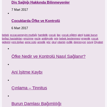
Diş Sağlığı Hakkında Bilinmeyenler
7 Mart 2017
Çocuklarda Öfke ve Kontrolü
6 Mart 2017
bebek
eczacıanneyim mutfağı
hamilelik
çocuk
ilaç
çocuk eğitimi
alerji
kulak burun
boğaz hastalıkları
emzirme
nezle
antibiyotik
grip
bebek beslenmesi
ergenlik
çocuk
gelişimi
yeni doğan
anne sütü
annelik
göz
okul
vitamin
evlilik
depresyon
sevgi
Diyabet
Öfke Nedir ve Kontrolü Nasıl Sağlanır?
Ani İşitme Kaybı
Çınlama – Tinnitus
Burun Damlası Bağımlılığı