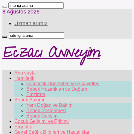
8 Ağustos 2026
Uzmanlarımız
Eczacı Anneyim
Ana sayfa
Hamilelik
Hamilelik Dönemleri ve Şikayetleri
Bebek Hazırlıkları ve Doğum
Emzirme
Bebek Bakımı
Yeni Doğan ve Bakımı
Bebek Beslenmesi
Bebek Gelişimi
Çocuk Gelişimi ve Eğitimi
Ergenlik
Genel Sağlık Bilgileri ve Hastalıklar