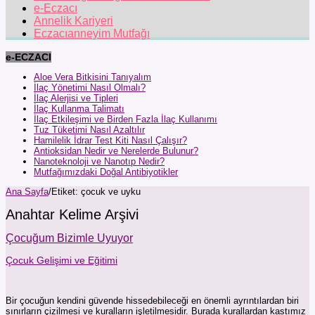
e-Eczacı
Annelik Kariyeri
Eczacıanneyim Mutfağı
e-ECZACI
Aloe Vera Bitkisini Tanıyalım
İlaç Yönetimi Nasıl Olmalı?
İlaç Alerjisi ve Tipleri
İlaç Kullanma Talimatı
İlaç Etkileşimi ve Birden Fazla İlaç Kullanımı
Tuz Tüketimi Nasıl Azaltılır
Hamilelik İdrar Test Kiti Nasıl Çalışır?
Antioksidan Nedir ve Nerelerde Bulunur?
Nanoteknoloji ve Nanotıp Nedir?
Mutfağımızdaki Doğal Antibiyotikler
Ana Sayfa
/
Etiket:
çocuk ve uyku
Anahtar Kelime Arşivi
Çocuğum Bizimle Uyuyor
Çocuk Gelişimi ve Eğitimi
Bir çocuğun kendini güvende hissedebileceği en önemli ayrıntılardan biri
sınırların çizilmesi ve kuralların işletilmesidir. Burada kurallardan kastımız