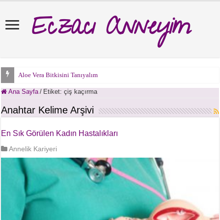
Eczacı Anneyim
Aloe Vera Bitkisini Tanıyalım
Ana Sayfa
/
Etiket:
çiş kaçırma
Anahtar Kelime Arşivi
En Sık Görülen Kadın Hastalıkları
Annelik Kariyeri