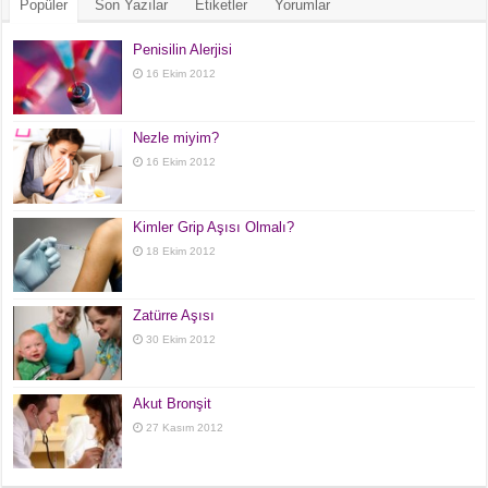
Popüler
Son Yazılar
Etiketler
Yorumlar
Penisilin Alerjisi
16 Ekim 2012
Nezle miyim?
16 Ekim 2012
Kimler Grip Aşısı Olmalı?
18 Ekim 2012
Zatürre Aşısı
30 Ekim 2012
Akut Bronşit
27 Kasım 2012