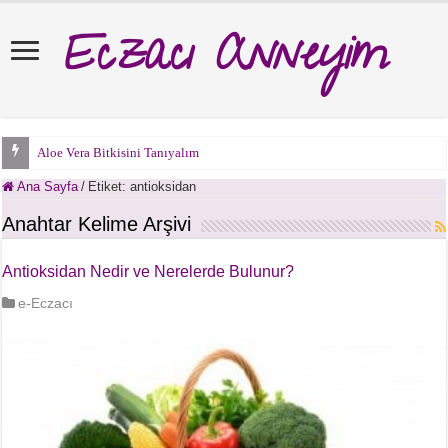
Eczacı Anneyim
Aloe Vera Bitkisini Tanıyalım
Ana Sayfa
/
Etiket:
antioksidan
Anahtar Kelime Arşivi
Antioksidan Nedir ve Nerelerde Bulunur?
e-Eczacı