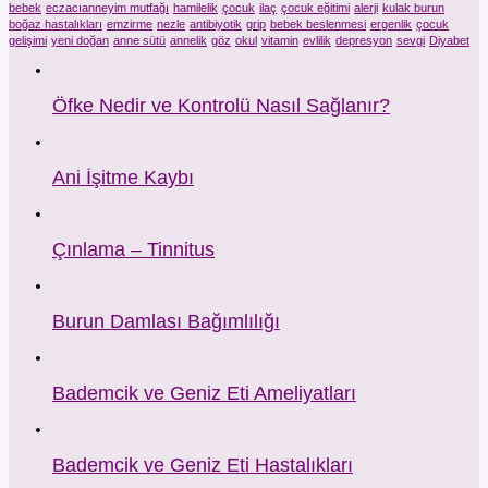
bebek
eczacıanneyim mutfağı
hamilelik
çocuk
ilaç
çocuk eğitimi
alerji
kulak burun
boğaz hastalıkları
emzirme
nezle
antibiyotik
grip
bebek beslenmesi
ergenlik
çocuk
gelişimi
yeni doğan
anne sütü
annelik
göz
okul
vitamin
evlilik
depresyon
sevgi
Diyabet
Öfke Nedir ve Kontrolü Nasıl Sağlanır?
Ani İşitme Kaybı
Çınlama – Tinnitus
Burun Damlası Bağımlılığı
Bademcik ve Geniz Eti Ameliyatları
Bademcik ve Geniz Eti Hastalıkları