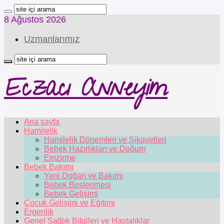
8 Ağustos 2026
Uzmanlarımız
Eczacı Anneyim
Ana sayfa
Hamilelik
Hamilelik Dönemleri ve Şikayetleri
Bebek Hazırlıkları ve Doğum
Emzirme
Bebek Bakımı
Yeni Doğan ve Bakımı
Bebek Beslenmesi
Bebek Gelişimi
Çocuk Gelişimi ve Eğitimi
Ergenlik
Genel Sağlık Bilgileri ve Hastalıklar