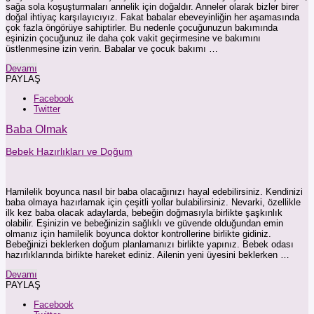
sağa sola koşuşturmaları annelik için doğaldır. Anneler olarak bizler birer
doğal ihtiyaç karşılayıcıyız. Fakat babalar ebeveyinliğin her aşamasında
çok fazla öngörüye sahiptirler. Bu nedenle çocuğunuzun bakımında
eşinizin çocuğunuz ile daha çok vakit geçirmesine ve bakımını
üstlenmesine izin verin. Babalar ve çocuk bakımı …
Devamı
PAYLAŞ
Facebook
Twitter
Baba Olmak
Bebek Hazırlıkları ve Doğum
Hamilelik boyunca nasıl bir baba olacağınızı hayal edebilirsiniz. Kendinizi
baba olmaya hazırlamak için çeşitli yollar bulabilirsiniz. Nevarki, özellikle
ilk kez baba olacak adaylarda, bebeğin doğmasıyla birlikte şaşkınlık
olabilir. Eşinizin ve bebeğinizin sağlıklı ve güvende olduğundan emin
olmanız için hamilelik boyunca doktor kontrollerine birlikte gidiniz.
Bebeğinizi beklerken doğum planlamanızı birlikte yapınız. Bebek odası
hazırlıklarında birlikte hareket ediniz. Ailenin yeni üyesini beklerken …
Devamı
PAYLAŞ
Facebook