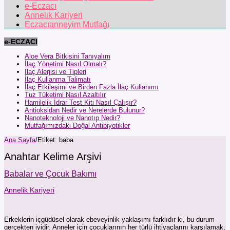
e-Eczacı
Annelik Kariyeri
Eczacıanneyim Mutfağı
e-ECZACI
Aloe Vera Bitkisini Tanıyalım
İlaç Yönetimi Nasıl Olmalı?
İlaç Alerjisi ve Tipleri
İlaç Kullanma Talimatı
İlaç Etkileşimi ve Birden Fazla İlaç Kullanımı
Tuz Tüketimi Nasıl Azaltılır
Hamilelik İdrar Test Kiti Nasıl Çalışır?
Antioksidan Nedir ve Nerelerde Bulunur?
Nanoteknoloji ve Nanotıp Nedir?
Mutfağımızdaki Doğal Antibiyotikler
Ana Sayfa
/
Etiket:
baba
Anahtar Kelime Arşivi
Babalar ve Çocuk Bakımı
Annelik Kariyeri
Erkeklerin içgüdüsel olarak ebeveyinlik yaklaşımı farklıdır ki, bu durum
gerçekten iyidir. Anneler için çocuklarının her türlü ihtiyaçlarını karşılamak,