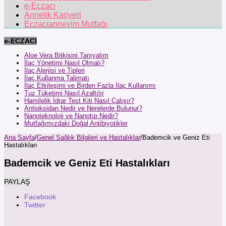
e-Eczacı
Annelik Kariyeri
Eczacıanneyim Mutfağı
e-ECZACI
Aloe Vera Bitkisini Tanıyalım
İlaç Yönetimi Nasıl Olmalı?
İlaç Alerjisi ve Tipleri
İlaç Kullanma Talimatı
İlaç Etkileşimi ve Birden Fazla İlaç Kullanımı
Tuz Tüketimi Nasıl Azaltılır
Hamilelik İdrar Test Kiti Nasıl Çalışır?
Antioksidan Nedir ve Nerelerde Bulunur?
Nanoteknoloji ve Nanotıp Nedir?
Mutfağımızdaki Doğal Antibiyotikler
Ana Sayfa
/
Genel Sağlık Bilgileri ve Hastalıklar
/
Bademcik ve Geniz Eti
Hastalıkları
Bademcik ve Geniz Eti Hastalıkları
PAYLAŞ
Facebook
Twitter