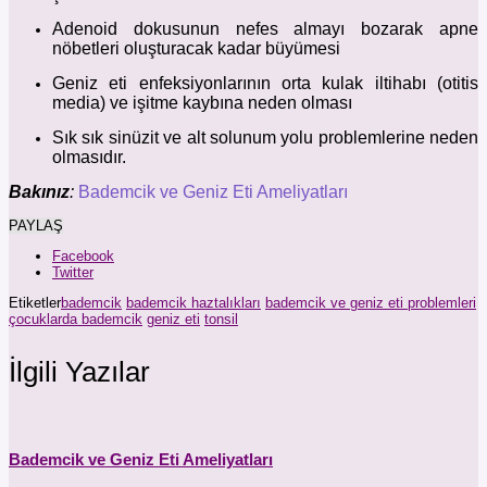
Adenoid dokusunun nefes almayı bozarak apne
nöbetleri oluşturacak kadar büyümesi
Geniz eti enfeksiyonlarının orta kulak iltihabı (otitis
media) ve işitme kaybına neden olması
Sık sık sinüzit ve alt solunum yolu problemlerine neden
olmasıdır.
Bakınız
:
Bademcik ve Geniz Eti Ameliyatları
PAYLAŞ
Facebook
Twitter
Etiketler
bademcik
bademcik haztalıkları
bademcik ve geniz eti problemleri
çocuklarda bademcik
geniz eti
tonsil
İlgili Yazılar
Bademcik ve Geniz Eti Ameliyatları