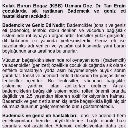
Kulak Burun Bogaz (KBB) Uzmanı Doç. Dr. Tan Ergin
çocuklarda sık rastlanan Bademcık ve geniz eti
hastalıklarını acıkladı;
Bademcik ve Geniz Eti Nedir;
Bademcikler (tonsil) ve geniz
eti (adenoid), lenfoid doku denilen ve vücudun bağışıklık
sisteminde rol oynayan organlardır. Tonsiller yutak girişinde,
dil kökünün iki yanında yerleşmişlerdir. Geniz eti ise
nazofarinks adı verilen ve yutağın üst kısmında yani burun
boşluğunun arka tarafında bulunurlar.
Vücudun bağışıklık sisteminde rol oynayan tonsil (bademcik)
ve adenoidler (genizeti) özellikle çocukluk çağında sık olarak
enfekte olmalarıyla yada aşırı büyümeleriyle büyük sorun
yaratırlar. Tonsil ve adenoid lenfoid dokunun bir parçasıdır ve
lenfositler içerirler. Bu lenfositler, vücudun bağışıklık
sistemine yardımcı olan antikorları üretirler. Ancak
bademciklerin bağışıklık sistemindeki rolleri önemli oranda
değildir ve 2.5 yaşından itibaren aktif fonksiyonları kalmaz.
Bademcik ve geniz eti alınan kişilerde bağışıklıkla ilgili hiç bir
olumsuz durumun gelişmemeside bunu göstermektedir.
Bademcik ve geniz eti hastalıkları
: Tonsil ve adenoid hem
enfeksiyonlara hemde büyüklüklerine bağlı olarak bazı
sorunlara yol açabilirler. Adenoid enfeksiyonları daha çok