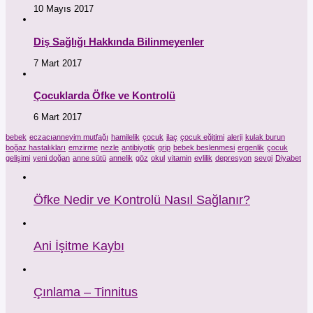
10 Mayıs 2017
Diş Sağlığı Hakkında Bilinmeyenler
7 Mart 2017
Çocuklarda Öfke ve Kontrolü
6 Mart 2017
bebek
eczacıanneyim mutfağı
hamilelik
çocuk
ilaç
çocuk eğitimi
alerji
kulak burun
boğaz hastalıkları
emzirme
nezle
antibiyotik
grip
bebek beslenmesi
ergenlik
çocuk
gelişimi
yeni doğan
anne sütü
annelik
göz
okul
vitamin
evlilik
depresyon
sevgi
Diyabet
Öfke Nedir ve Kontrolü Nasıl Sağlanır?
Ani İşitme Kaybı
Çınlama – Tinnitus