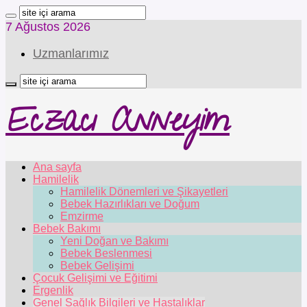
7 Ağustos 2026
Uzmanlarımız
Eczacı Anneyim
Ana sayfa
Hamilelik
Hamilelik Dönemleri ve Şikayetleri
Bebek Hazırlıkları ve Doğum
Emzirme
Bebek Bakımı
Yeni Doğan ve Bakımı
Bebek Beslenmesi
Bebek Gelişimi
Çocuk Gelişimi ve Eğitimi
Ergenlik
Genel Sağlık Bilgileri ve Hastalıklar