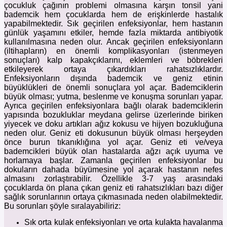
çocukluk çağının problemi olmasına karşın tonsil yani
bademcik hem çocuklarda hem de erişkinlerde hastalık
yapabilmektedir. Sık geçirilen enfeksiyonlar, hem hastanın
günlük yaşamını etkiler, hemde fazla miktarda antibiyotik
kullanılmasına neden olur. Ancak geçirilen enfeksiyonların
(iltihapların) en önemli komplikasyonları (istenmeyen
sonuçları) kalp kapakçıklarını, eklemleri ve böbrekleri
etkileyerek ortaya çıkardıkları rahatsızlıklardır.
Enfeksiyonların dışında bademcik ve geniz etinin
büyüklükleri de önemli sonuçlara yol açar. Bademciklerin
büyük olması; yutma, beslenme ve konuşma sorunları yapar.
Ayrıca geçirilen enfeksiyonlara bağlı olarak bademciklerin
yapısında bozukluklar meydana gelirse üzerlerinde biriken
yiyecek ve doku artıkları ağız kokusu ve hijyen bozukluğuna
neden olur. Geniz eti dokusunun büyük olması herşeyden
önce burun tıkanıklığına yol açar. Geniz eti ve/veya
bademcikleri büyük olan hastalarda ağzı açık uyuma ve
horlamaya başlar. Zamanla geçirilen enfeksiyonlar bu
dokuların dahada büyümesine yol açarak hastanın nefes
almasını zorlaştırabilir. Özellikle 3-7 yaş arasındaki
çocuklarda ön plana çıkan geniz eti rahatsızlıkları bazı diğer
sağlık sorunlarının ortaya çıkmasınada neden olabilmektedir.
Bu sorunları şöyle sıralayabiliriz:
Sık orta kulak enfeksiyonları ve orta kulakta havalanma