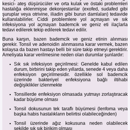
kesici- ateş düşürücüler ve orta kulak ve östaki problemleri
hastalığa eklenmişse dekonjestanlar (exofed, sudafed gibi
şuruplar veya otrivine, iliadin gibi burun damlaları) tedavide
kullanılabilirler. Ciddi problemlere yol açmayan ve sık
infeksiyona yol açmayan bademcik ve geniz eti ilaçlarla
tedavi edilerek tekip edilerek tedavi edilir.
Buna karşın, bazen bademcik ve geniz etinin alınması
gerekir. Tonsil ve adenoidin alınmasına karar vermek, bazen
kolaysa da bazen hastayı belli bir süre takip etmeyi gerektirir.
Ameliyata karar verilmesine neden olan durumlar şunlardır:
Sık sık infeksiyon geçirilmesi: Genelde kabul edilen
durum, birbirini takip eden yıllarda, senede 4 veya daha
enfeksiyon geçirilmesidir. özellikle sol bademcik
üzerinde bakteriyel enfeksiyona bağlı iltihabi
değişiklikler izlenmekte
Tonsillerde enfeksiyon olmasada yutmayı zorlaştıracak
kadar büyüme olması
Tonsil dokusunun tek taraflı büyümesi (lenfoma veya
başka habis hastalıkların belirtisi olabileceğinden)
Tonsil üzerinde ağız kokusuna neden olabilecek
şekilde sık sık birikim olması