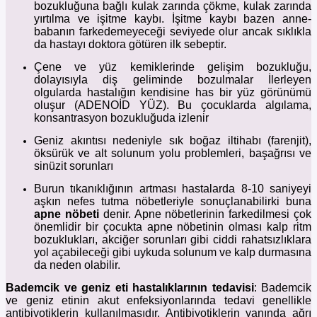
bozukluğuna bağlı kulak zarında çökme, kulak zarında
yırtılma ve işitme kaybı. İşitme kaybı bazen anne-
babanın farkedemeyeceği seviyede olur ancak sıklıkla
da hastayı doktora götüren ilk sebeptir.
Çene ve yüz kemiklerinde gelişim bozukluğu,
dolayısıyla diş geliminde bozulmalar İlerleyen
olgularda hastalığın kendisine has bir yüz görünümü
oluşur (ADENOİD YÜZ). Bu çocuklarda algılama,
konsantrasyon bozukluğuda izlenir
Geniz akıntısı nedeniyle sık boğaz iltihabı (farenjit),
öksürük ve alt solunum yolu problemleri, başağrısı ve
sinüzit sorunları
Burun tıkanıklığının artması hastalarda 8-10 saniyeyi
aşkın nefes tutma nöbetleriyle sonuçlanabilirki buna
apne nöbeti
denir. Apne nöbetlerinin farkedilmesi çok
önemlidir bir çocukta apne nöbetinin olması kalp ritm
bozuklukları, akciğer sorunları gibi ciddi rahatsızlıklara
yol açabileceği gibi uykuda solunum ve kalp durmasına
da neden olabilir.
Bademcik ve geniz eti hastalıklarının tedavisi
: Bademcik
ve geniz etinin akut enfeksiyonlarında tedavi genellikle
antibiyotiklerin kullanılmasıdır. Antibiyotiklerin yanında ağrı