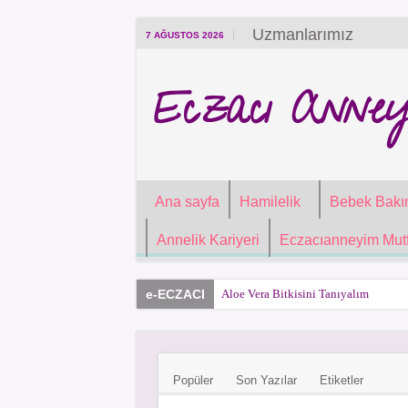
Uzmanlarımız
7 AĞUSTOS 2026
Eczacı Anney
Ana sayfa
Hamilelik
Bebek Bakı
Annelik Kariyeri
Eczacıanneyim Mutf
e-ECZACI
Aloe Vera Bitkisini Tanıyalım
İlaç Yönetimi Nasıl Olmalı?
İlaç Alerjisi ve Tipleri
Popüler
Son Yazılar
Etiketler
İlaç Kullanma Talimatı