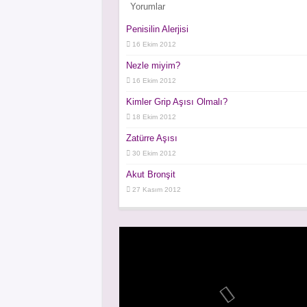
İlaç Etkileşimi ve Birden Fazla İlaç K
Yorumlar
Tuz Tüketimi Nasıl Azaltılır
Penisilin Alerjisi
16 Ekim 2012
Hamilelik İdrar Test Kiti Nasıl Çalışır
Nezle miyim?
Antioksidan Nedir ve Nerelerde Bulu
16 Ekim 2012
Nanoteknoloji ve Nanotıp Nedir?
Kimler Grip Aşısı Olmalı?
Mutfağımızdaki Doğal Antibiyotikler
18 Ekim 2012
Zatürre Aşısı
30 Ekim 2012
Akut Bronşit
27 Kasım 2012