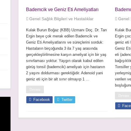
ullanımı
Bademcik ve Geniz Eti Ameliyatları
Bademci
Genel Sağlık Bilgileri ve Hastalıklar
Genel S
?
nur?
Kulak Burun Boğaz (KBB) Uzmanı Doç. Dr. Tan
Kulak Bu
Ergin beye çok merak edilen Bademcik ve
Ergin ço
Geniz Eti Ameliyatlarını ve süreçlerini sorduk:
geniz eti
Hastaların birçoğunda 3 ila 7 yaş arasında
Geniz Eti
gerçekleştirilmesine karşın ameliyat için bir yaş
eti (aden
sınırlaması yoktur. Yaygın olarak kabul edilen
bağışıklı
görüş tonsil (bademcik) ameliyatı için hastanın
Tonsiller
2 yaşını doldurması gerektiğidir. Adenoid yani
yerleşmiş
geniz eti için bir alt sınır olmayıp 1 …
verilen v
boşluğu
Devamı
Devamı
Facebook
Twitter
Face