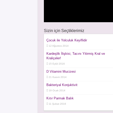
Sizin için Seçtiklerimiz
Çocuk ile Yolculuk Keyiflidir
12 Ağustos 2014
Kardeşlik İlişkisi, Tacını Yitirmiş Kral ve
Kraliçeler!
15 Eylül 2016
D Vitamini Mucizesi
21 Kasım 2014
Bakteriyal Konjuktivit
19 Ocak 2014
Kıtır Parmak Balık
11 Şubat 2016