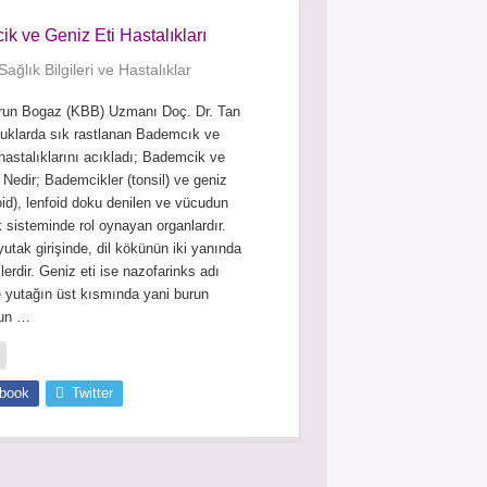
k ve Geniz Eti Hastalıkları
ağlık Bilgileri ve Hastalıklar
run Bogaz (KBB) Uzmanı Doç. Dr. Tan
cuklarda sık rastlanan Bademcık ve
 hastalıklarını acıkladı; Bademcik ve
 Nedir; Bademcikler (tonsil) ve geniz
oid), lenfoid doku denilen ve vücudun
k sisteminde rol oynayan organlardır.
 yutak girişinde, dil kökünün iki yanında
lerdir. Geniz eti ise nazofarinks adı
e yutağın üst kısmında yani burun
nun …
book
Twitter