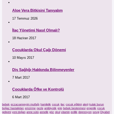
Aloe Vera Bitkisini Tanıyalım
17 Temmuz 2026
İlaç Yönetimi Nasıl Olmalı?
18 Haziran 2017
Çocuklarda Okul Çağı Dönemi
10 Mayıs 2017
Diş Sağlığı Hakkında Bilinmeyenler
7 Mart 2017
Çocuklarda Öfke ve Kontrolü
6 Mart 2017
bebek
eczacıanneyim mutfağı
hamilelik
çocuk
ilaç
çocuk eğitimi
alerji
kulak burun
boğaz hastalıkları
emzirme
nezle
antibiyotik
grip
bebek beslenmesi
ergenlik
çocuk
gelişimi
yeni doğan
anne sütü
annelik
göz
okul
vitamin
evlilik
depresyon
sevgi
Diyabet