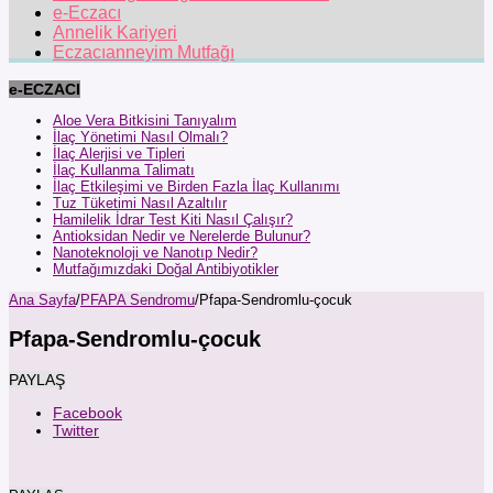
e-Eczacı
Annelik Kariyeri
Eczacıanneyim Mutfağı
e-ECZACI
Aloe Vera Bitkisini Tanıyalım
İlaç Yönetimi Nasıl Olmalı?
İlaç Alerjisi ve Tipleri
İlaç Kullanma Talimatı
İlaç Etkileşimi ve Birden Fazla İlaç Kullanımı
Tuz Tüketimi Nasıl Azaltılır
Hamilelik İdrar Test Kiti Nasıl Çalışır?
Antioksidan Nedir ve Nerelerde Bulunur?
Nanoteknoloji ve Nanotıp Nedir?
Mutfağımızdaki Doğal Antibiyotikler
Ana Sayfa
/
PFAPA Sendromu
/
Pfapa-Sendromlu-çocuk
Pfapa-Sendromlu-çocuk
PAYLAŞ
Facebook
Twitter