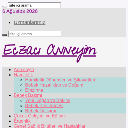
6 Ağustos 2026
Uzmanlarımız
Eczacı Anneyim
Ana sayfa
Hamilelik
Hamilelik Dönemleri ve Şikayetleri
Bebek Hazırlıkları ve Doğum
Emzirme
Bebek Bakımı
Yeni Doğan ve Bakımı
Bebek Beslenmesi
Bebek Gelişimi
Çocuk Gelişimi ve Eğitimi
Ergenlik
Genel Sağlık Bilgileri ve Hastalıklar