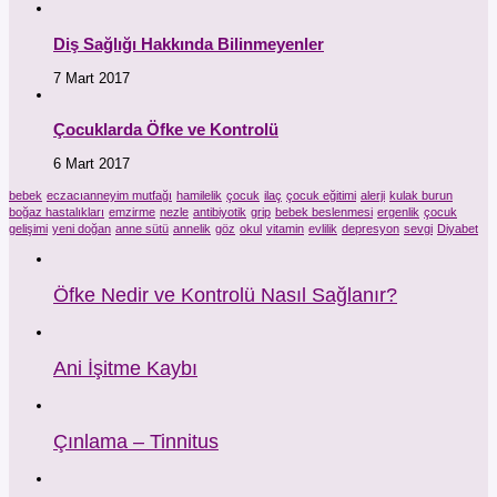
Diş Sağlığı Hakkında Bilinmeyenler
7 Mart 2017
Çocuklarda Öfke ve Kontrolü
6 Mart 2017
bebek
eczacıanneyim mutfağı
hamilelik
çocuk
ilaç
çocuk eğitimi
alerji
kulak burun
boğaz hastalıkları
emzirme
nezle
antibiyotik
grip
bebek beslenmesi
ergenlik
çocuk
gelişimi
yeni doğan
anne sütü
annelik
göz
okul
vitamin
evlilik
depresyon
sevgi
Diyabet
Öfke Nedir ve Kontrolü Nasıl Sağlanır?
Ani İşitme Kaybı
Çınlama – Tinnitus