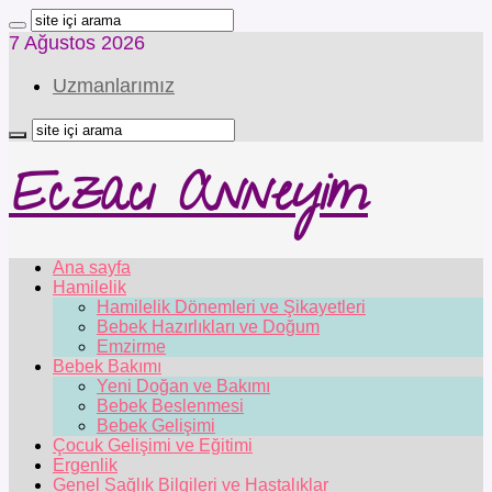
7 Ağustos 2026
Uzmanlarımız
Eczacı Anneyim
Ana sayfa
Hamilelik
Hamilelik Dönemleri ve Şikayetleri
Bebek Hazırlıkları ve Doğum
Emzirme
Bebek Bakımı
Yeni Doğan ve Bakımı
Bebek Beslenmesi
Bebek Gelişimi
Çocuk Gelişimi ve Eğitimi
Ergenlik
Genel Sağlık Bilgileri ve Hastalıklar