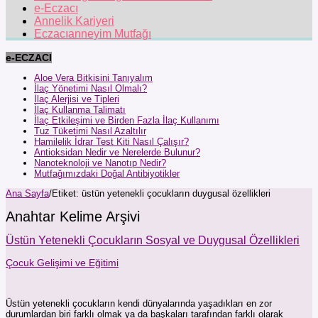
e-Eczacı
Annelik Kariyeri
Eczacıanneyim Mutfağı
e-ECZACI
Aloe Vera Bitkisini Tanıyalım
İlaç Yönetimi Nasıl Olmalı?
İlaç Alerjisi ve Tipleri
İlaç Kullanma Talimatı
İlaç Etkileşimi ve Birden Fazla İlaç Kullanımı
Tuz Tüketimi Nasıl Azaltılır
Hamilelik İdrar Test Kiti Nasıl Çalışır?
Antioksidan Nedir ve Nerelerde Bulunur?
Nanoteknoloji ve Nanotıp Nedir?
Mutfağımızdaki Doğal Antibiyotikler
Ana Sayfa
/
Etiket:
üstün yetenekli çocukların duygusal özellikleri
Anahtar Kelime Arşivi
Üstün Yetenekli Çocukların Sosyal ve Duygusal Özellikleri
Çocuk Gelişimi ve Eğitimi
Üstün yetenekli çocukların kendi dünyalarında yaşadıkları en zor
durumlardan biri farklı olmak ya da başkaları tarafından farklı olarak