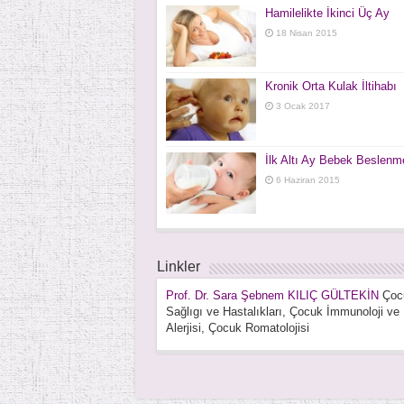
Hamilelikte İkinci Üç Ay
18 Nisan 2015
Kronik Orta Kulak İltihabı
3 Ocak 2017
İlk Altı Ay Bebek Beslenm
6 Haziran 2015
Linkler
Prof. Dr. Sara Şebnem KILIÇ GÜLTEKİN
Çoc
Sağlıgı ve Hastalıkları, Çocuk İmmunoloji ve
Alerjisi, Çocuk Romatolojisi