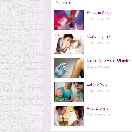
Yorumlar
Penisilin Alerjisi
16 Ekim 2012
Nezle miyim?
16 Ekim 2012
Kimler Grip Aşısı Olmalı?
18 Ekim 2012
Zatürre Aşısı
30 Ekim 2012
Akut Bronşit
27 Kasım 2012