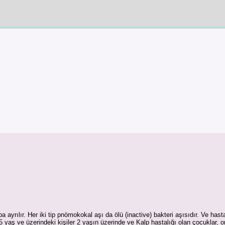
uba ayrılır. Her iki tip pnömokokal aşı da ölü (inactive) bakteri aşısıdır. Ve 
 yaş ve üzerindeki kişiler 2 yaşın üzerinde ve Kalp hastalığı olan çocuklar, 