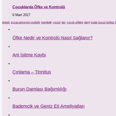
Çocuklarda Öfke ve Kontrolü
6 Mart 2017
bebek
eczacıanneyim mutfağı
hamilelik
çocuk
ilaç
çocuk eğitimi
alerji
kulak burun boğaz h
Öfke Nedir ve Kontrolü Nasıl Sağlanır?
Ani İşitme Kaybı
Çınlama – Tinnitus
Burun Damlası Bağımlılığı
Bademcik ve Geniz Eti Ameliyatları