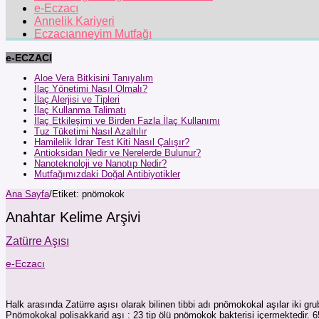
e-Eczacı
Annelik Kariyeri
Eczacıanneyim Mutfağı
e-ECZACI
Aloe Vera Bitkisini Tanıyalım
İlaç Yönetimi Nasıl Olmalı?
İlaç Alerjisi ve Tipleri
İlaç Kullanma Talimatı
İlaç Etkileşimi ve Birden Fazla İlaç Kullanımı
Tuz Tüketimi Nasıl Azaltılır
Hamilelik İdrar Test Kiti Nasıl Çalışır?
Antioksidan Nedir ve Nerelerde Bulunur?
Nanoteknoloji ve Nanotıp Nedir?
Mutfağımızdaki Doğal Antibiyotikler
Ana Sayfa
/
Etiket:
pnömokok
Anahtar Kelime Arşivi
Zatürre Aşısı
e-Eczacı
Halk arasında Zatürre aşısı olarak bilinen tibbi adı pnömokokal aşılar iki gr
Pnömokokal polisakkarid aşı : 23 tip ölü pnömokok bakterisi içermektedir. 65