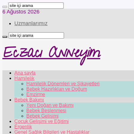
6 Ağustos 2026
Uzmanlarımız
Eczacı Anneyim
Ana sayfa
Hamilelik
Hamilelik Dönemleri ve Şikayetleri
Bebek Hazırlıkları ve Doğum
Emzirme
Bebek Bakımı
Yeni Doğan ve Bakımı
Bebek Beslenmesi
Bebek Gelişimi
Çocuk Gelişimi ve Eğitimi
Ergenlik
Genel Sağlık Bilgileri ve Hastalıklar