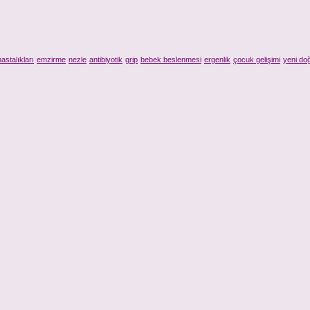
astalıkları
emzirme
nezle
antibiyotik
grip
bebek beslenmesi
ergenlik
çocuk gelişimi
yeni do