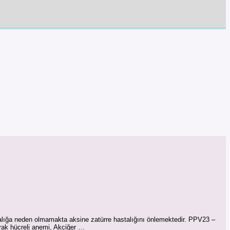
hastalığa neden olmamakta aksine zatürre hastalığını önlemektedir. PPV23 –
orak hücreli anemi, Akciğer …