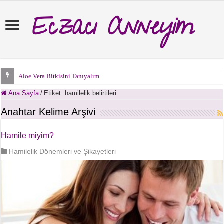
Eczacı Anneyim
Aloe Vera Bitkisini Tanıyalım
Ana Sayfa
/
Etiket:
hamilelik belirtileri
Anahtar Kelime Arşivi
Hamile miyim?
Hamilelik Dönemleri ve Şikayetleri