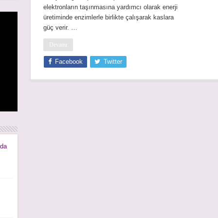
elektronların taşınmasına yardımcı olarak enerji
üretiminde enzimlerle birlikte çalışarak kaslara
güç verir. …
Devamı
Facebook
Twitter
rı
rı
mda