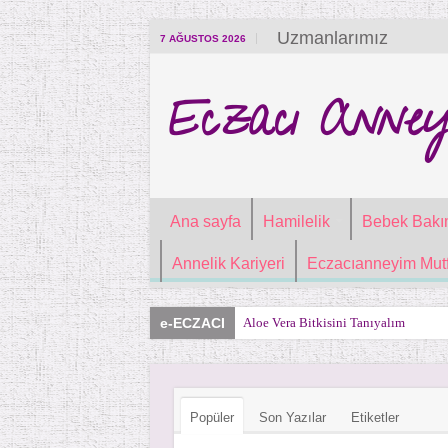
Uzmanlarımız
7 AĞUSTOS 2026
Eczacı Anney
Ana sayfa
Hamilelik
Bebek Bakı
Annelik Kariyeri
Eczacıanneyim Mutf
e-ECZACI
Aloe Vera Bitkisini Tanıyalım
Popüler
Son Yazılar
Etiketler