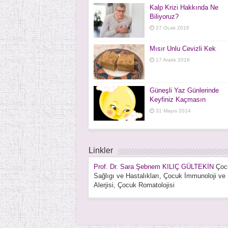
Kalp Krizi Hakkında Ne
Biliyoruz?
27 Ocak 2016
Mısır Unlu Cevizli Kek
17 Aralık 2016
Güneşli Yaz Günlerinde
Keyfiniz Kaçmasın
31 Mayıs 2014
Linkler
Prof. Dr. Sara Şebnem KILIÇ GÜLTEKİN
Çoc
Sağlıgı ve Hastalıkları, Çocuk İmmunoloji ve
Alerjisi, Çocuk Romatolojisi