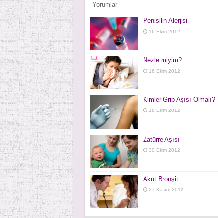
Yorumlar
Penisilin Alerjisi
16 Ekim 2012
Nezle miyim?
16 Ekim 2012
Kimler Grip Aşısı Olmalı?
18 Ekim 2012
Zatürre Aşısı
30 Ekim 2012
Akut Bronşit
27 Kasım 2012