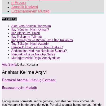
e-Eczacı
Annelik Kariyeri
Eczacıanneyim Mutfağı
e-ECZACI
Aloe Vera Bitkisini Tanıyalım
İlaç Yönetimi Nasıl Olmalı?
İlaç Alerjisi ve Tipleri
İlaç Kullanma Talimatı
İlaç Etkileşimi ve Birden Fazla İlaç Kullanımı
Tuz Tüketimi Nasıl Azaltılır
Hamilelik İdrar Test Kiti Nasıl Çalışır?
Antioksidan Nedir ve Nerelerde Bulunur?
Nanoteknoloji ve Nanotıp Nedir?
Mutfağımızdaki Doğal Antibiyotikler
Ana Sayfa
/
Etiket:
çorbalar
Anahtar Kelime Arşivi
Portakal Aromalı Havuç Çorbası
Eczacıanneyim Mutfağı
Çocuğunuzu normalde sebze çorbası, domates ve tavuk çorbası ile
besliyorsanız bir de bunu deneyin. Portakal aromalı havuç çorbası içinde