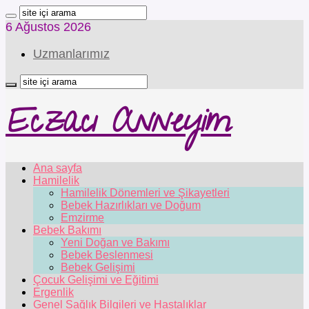
6 Ağustos 2026
Uzmanlarımız
Eczacı Anneyim
Ana sayfa
Hamilelik
Hamilelik Dönemleri ve Şikayetleri
Bebek Hazırlıkları ve Doğum
Emzirme
Bebek Bakımı
Yeni Doğan ve Bakımı
Bebek Beslenmesi
Bebek Gelişimi
Çocuk Gelişimi ve Eğitimi
Ergenlik
Genel Sağlık Bilgileri ve Hastalıklar