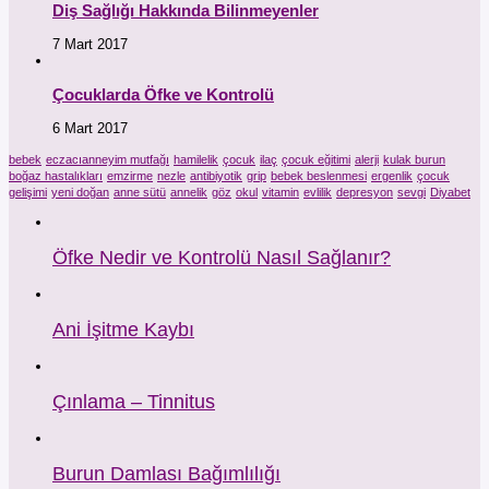
Diş Sağlığı Hakkında Bilinmeyenler
7 Mart 2017
Çocuklarda Öfke ve Kontrolü
6 Mart 2017
bebek
eczacıanneyim mutfağı
hamilelik
çocuk
ilaç
çocuk eğitimi
alerji
kulak burun
boğaz hastalıkları
emzirme
nezle
antibiyotik
grip
bebek beslenmesi
ergenlik
çocuk
gelişimi
yeni doğan
anne sütü
annelik
göz
okul
vitamin
evlilik
depresyon
sevgi
Diyabet
Öfke Nedir ve Kontrolü Nasıl Sağlanır?
Ani İşitme Kaybı
Çınlama – Tinnitus
Burun Damlası Bağımlılığı