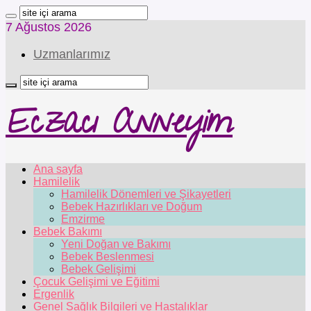
7 Ağustos 2026
Uzmanlarımız
Eczacı Anneyim
Ana sayfa
Hamilelik
Hamilelik Dönemleri ve Şikayetleri
Bebek Hazırlıkları ve Doğum
Emzirme
Bebek Bakımı
Yeni Doğan ve Bakımı
Bebek Beslenmesi
Bebek Gelişimi
Çocuk Gelişimi ve Eğitimi
Ergenlik
Genel Sağlık Bilgileri ve Hastalıklar