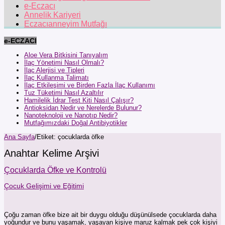
e-Eczacı
Annelik Kariyeri
Eczacıanneyim Mutfağı
e-ECZACI
Aloe Vera Bitkisini Tanıyalım
İlaç Yönetimi Nasıl Olmalı?
İlaç Alerjisi ve Tipleri
İlaç Kullanma Talimatı
İlaç Etkileşimi ve Birden Fazla İlaç Kullanımı
Tuz Tüketimi Nasıl Azaltılır
Hamilelik İdrar Test Kiti Nasıl Çalışır?
Antioksidan Nedir ve Nerelerde Bulunur?
Nanoteknoloji ve Nanotıp Nedir?
Mutfağımızdaki Doğal Antibiyotikler
Ana Sayfa
/
Etiket:
çocuklarda öfke
Anahtar Kelime Arşivi
Çocuklarda Öfke ve Kontrolü
Çocuk Gelişimi ve Eğitimi
Çoğu zaman öfke bize ait bir duygu olduğu düşünülsede çocuklarda daha
yoğundur ve bunu yaşamak, yaşayan kişiye maruz kalmak pek çok kişiyi