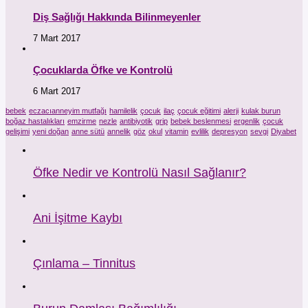
Diş Sağlığı Hakkında Bilinmeyenler
7 Mart 2017
Çocuklarda Öfke ve Kontrolü
6 Mart 2017
bebek
eczacıanneyim mutfağı
hamilelik
çocuk
ilaç
çocuk eğitimi
alerji
kulak burun
boğaz hastalıkları
emzirme
nezle
antibiyotik
grip
bebek beslenmesi
ergenlik
çocuk
gelişimi
yeni doğan
anne sütü
annelik
göz
okul
vitamin
evlilik
depresyon
sevgi
Diyabet
Öfke Nedir ve Kontrolü Nasıl Sağlanır?
Ani İşitme Kaybı
Çınlama – Tinnitus