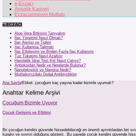
e-Eczacı
Annelik Kariyeri
Eczacıanneyim Mutfağı
e-ECZACI
Aloe Vera Bitkisini Tanıyalım
İlaç Yönetimi Nasıl Olmalı?
İlaç Alerjisi ve Tipleri
İlaç Kullanma Talimatı
İlaç Etkileşimi ve Birden Fazla İlaç Kullanımı
Tuz Tüketimi Nasıl Azaltılır
Hamilelik İdrar Test Kiti Nasıl Çalışır?
Antioksidan Nedir ve Nerelerde Bulunur?
Nanoteknoloji ve Nanotıp Nedir?
Mutfağımızdaki Doğal Antibiyotikler
Ana Sayfa
/
Etiket:
çocuğum kaç yaşına kadar bizimle uyumalı?
Anahtar Kelime Arşivi
Çocuğum Bizimle Uyuyor
Çocuk Gelişimi ve Eğitimi
Bir çocuğun kendini güvende hissedebileceği en önemli ayrıntılardan biri sınır
kuralın ve sınırın olduğunu gösterir.. Bu sayede çocuk kendini güvende hi