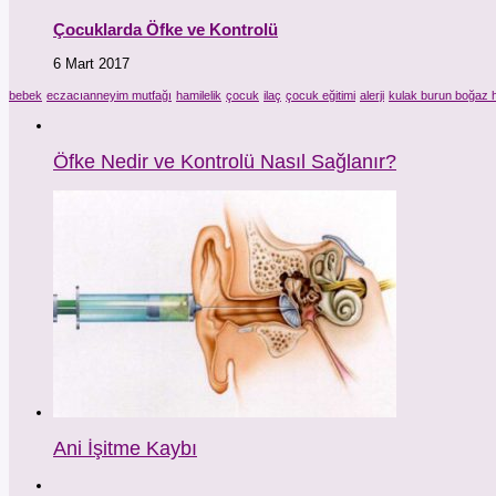
Çocuklarda Öfke ve Kontrolü
6 Mart 2017
bebek
eczacıanneyim mutfağı
hamilelik
çocuk
ilaç
çocuk eğitimi
alerji
kulak burun boğaz h
Öfke Nedir ve Kontrolü Nasıl Sağlanır?
Ani İşitme Kaybı