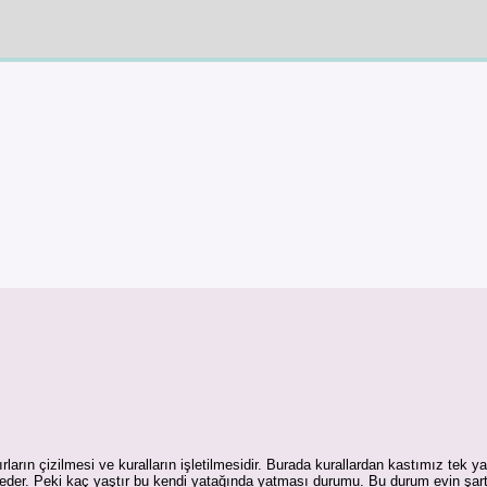
ların çizilmesi ve kuralların işletilmesidir. Burada kurallardan kastımız tek ya
sseder. Peki kaç yaştır bu kendi yatağında yatması durumu. Bu durum evin şa