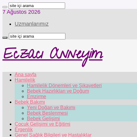
7 Ağustos 2026
Uzmanlarımız
Eczacı Anneyim
Ana sayfa
Hamilelik
Hamilelik Dönemleri ve Şikayetleri
Bebek Hazırlıkları ve Doğum
Emzirme
Bebek Bakımı
Yeni Doğan ve Bakımı
Bebek Beslenmesi
Bebek Gelişimi
Çocuk Gelişimi ve Eğitimi
Ergenlik
Genel Sağlık Bilgileri ve Hastalıklar