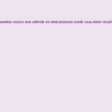
astalıkları
emzirme
nezle
antibiyotik
grip
bebek beslenmesi
ergenlik
çocuk gelişimi
yeni do