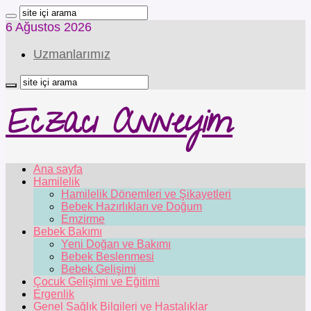
6 Ağustos 2026
Uzmanlarımız
Eczacı Anneyim
Ana sayfa
Hamilelik
Hamilelik Dönemleri ve Şikayetleri
Bebek Hazırlıkları ve Doğum
Emzirme
Bebek Bakımı
Yeni Doğan ve Bakımı
Bebek Beslenmesi
Bebek Gelişimi
Çocuk Gelişimi ve Eğitimi
Ergenlik
Genel Sağlık Bilgileri ve Hastalıklar