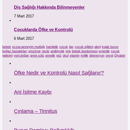
Diş Sağlığı Hakkında Bilinmeyenler
7 Mart 2017
Çocuklarda Öfke ve Kontrolü
6 Mart 2017
bebek
eczacıanneyim mutfağı
hamilelik
çocuk
ilaç
çocuk eğitimi
alerji
kulak burun
boğaz hastalıkları
emzirme
nezle
antibiyotik
grip
bebek beslenmesi
ergenlik
çocuk
gelişimi
yeni doğan
anne sütü
annelik
göz
okul
vitamin
evlilik
depresyon
sevgi
Diyabet
Öfke Nedir ve Kontrolü Nasıl Sağlanır?
Ani İşitme Kaybı
Çınlama – Tinnitus