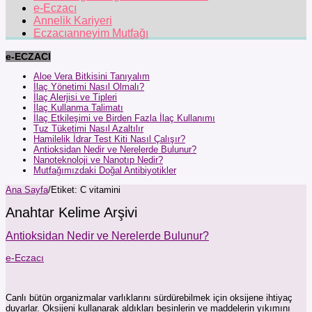
e-Eczacı
Annelik Kariyeri
Eczacıanneyim Mutfağı
e-ECZACI
Aloe Vera Bitkisini Tanıyalım
İlaç Yönetimi Nasıl Olmalı?
İlaç Alerjisi ve Tipleri
İlaç Kullanma Talimatı
İlaç Etkileşimi ve Birden Fazla İlaç Kullanımı
Tuz Tüketimi Nasıl Azaltılır
Hamilelik İdrar Test Kiti Nasıl Çalışır?
Antioksidan Nedir ve Nerelerde Bulunur?
Nanoteknoloji ve Nanotıp Nedir?
Mutfağımızdaki Doğal Antibiyotikler
Ana Sayfa
/
Etiket:
C vitamini
Anahtar Kelime Arşivi
Antioksidan Nedir ve Nerelerde Bulunur?
e-Eczacı
Canlı bütün organizmalar varlıklarını sürdürebilmek için oksijene ihtiyaç
duyarlar. Oksijeni kullanarak aldıkları besinlerin ve maddelerin yıkımını