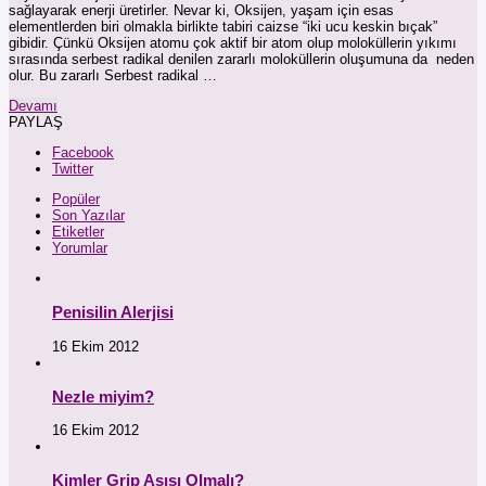
sağlayarak enerji üretirler. Nevar ki, Oksijen, yaşam için esas
elementlerden biri olmakla birlikte tabiri caizse “iki ucu keskin bıçak”
gibidir. Çünkü Oksijen atomu çok aktif bir atom olup moloküllerin yıkımı
sırasında serbest radikal denilen zararlı moloküllerin oluşumuna da neden
olur. Bu zararlı Serbest radikal …
Devamı
PAYLAŞ
Facebook
Twitter
Popüler
Son Yazılar
Etiketler
Yorumlar
Penisilin Alerjisi
16 Ekim 2012
Nezle miyim?
16 Ekim 2012
Kimler Grip Aşısı Olmalı?