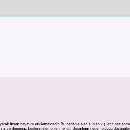
rak insan hayatını etkilemektedir. Bu nedenle alerjisi olan kişilerin beslenme
rsiz ve dengesiz beslenmeleri önlenmelidir. Besinlerin neden olduğu düşünülen 