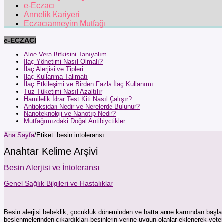
e-Eczacı
Annelik Kariyeri
Eczacıanneyim Mutfağı
e-ECZACI
Aloe Vera Bitkisini Tanıyalım
İlaç Yönetimi Nasıl Olmalı?
İlaç Alerjisi ve Tipleri
İlaç Kullanma Talimatı
İlaç Etkileşimi ve Birden Fazla İlaç Kullanımı
Tuz Tüketimi Nasıl Azaltılır
Hamilelik İdrar Test Kiti Nasıl Çalışır?
Antioksidan Nedir ve Nerelerde Bulunur?
Nanoteknoloji ve Nanotıp Nedir?
Mutfağımızdaki Doğal Antibiyotikler
Ana Sayfa
/
Etiket:
besin intoleransı
Anahtar Kelime Arşivi
Besin Alerjisi ve İntoleransı
Genel Sağlık Bilgileri ve Hastalıklar
Besin alerjisi bebeklik, çocukluk döneminden ve hatta anne karnından başlaya
beslenmelerinden çıkardıkları besinlerin yerine uygun olanlar eklenerek yete