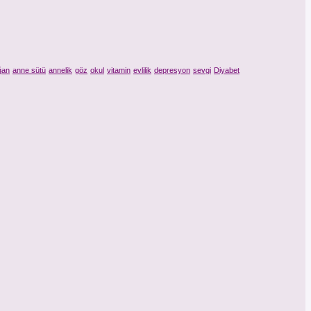
ğan
anne sütü
annelik
göz
okul
vitamin
evlilik
depresyon
sevgi
Diyabet