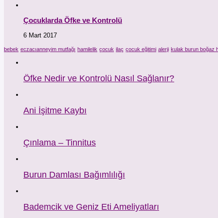
Çocuklarda Öfke ve Kontrolü
6 Mart 2017
bebek
eczacıanneyim mutfağı
hamilelik
çocuk
ilaç
çocuk eğitimi
alerji
kulak burun boğaz h
Öfke Nedir ve Kontrolü Nasıl Sağlanır?
Ani İşitme Kaybı
Çınlama – Tinnitus
Burun Damlası Bağımlılığı
Bademcik ve Geniz Eti Ameliyatları