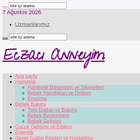
7 Ağustos 2026
Uzmanlarımız
Eczacı Anneyim
Ana sayfa
Hamilelik
Hamilelik Dönemleri ve Şikayetleri
Bebek Hazırlıkları ve Doğum
Emzirme
Bebek Bakımı
Yeni Doğan ve Bakımı
Bebek Beslenmesi
Bebek Gelişimi
Çocuk Gelişimi ve Eğitimi
Ergenlik
Genel Sağlık Bilgileri ve Hastalıklar