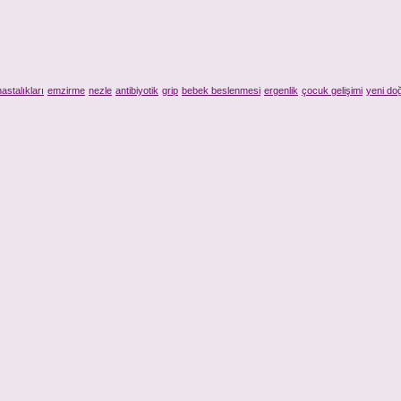
astalıkları
emzirme
nezle
antibiyotik
grip
bebek beslenmesi
ergenlik
çocuk gelişimi
yeni do