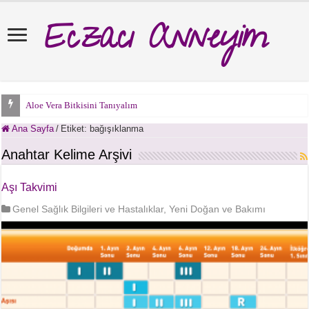
Eczacı Anneyim
Aloe Vera Bitkisini Tanıyalım
Ana Sayfa
/
Etiket:
bağışıklanma
Anahtar Kelime Arşivi
Aşı Takvimi
Genel Sağlık Bilgileri ve Hastalıklar
,
Yeni Doğan ve Bakımı