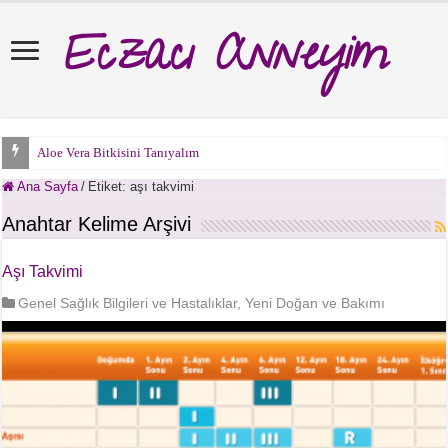
Eczacı Anneyim
Aloe Vera Bitkisini Tanıyalım
Ana Sayfa
/
Etiket:
aşı takvimi
Anahtar Kelime Arşivi
Aşı Takvimi
Genel Sağlık Bilgileri ve Hastalıklar
,
Yeni Doğan ve Bakımı