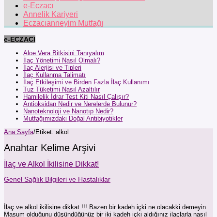
e-Eczacı
Annelik Kariyeri
Eczacıanneyim Mutfağı
e-ECZACI
Aloe Vera Bitkisini Tanıyalım
İlaç Yönetimi Nasıl Olmalı?
İlaç Alerjisi ve Tipleri
İlaç Kullanma Talimatı
İlaç Etkileşimi ve Birden Fazla İlaç Kullanımı
Tuz Tüketimi Nasıl Azaltılır
Hamilelik İdrar Test Kiti Nasıl Çalışır?
Antioksidan Nedir ve Nerelerde Bulunur?
Nanoteknoloji ve Nanotıp Nedir?
Mutfağımızdaki Doğal Antibiyotikler
Ana Sayfa
/
Etiket:
alkol
Anahtar Kelime Arşivi
İlaç ve Alkol İkilisine Dikkat!
Genel Sağlık Bilgileri ve Hastalıklar
İlaç ve alkol ikilisine dikkat !!! Bazen bir kadeh içki ne olacakki demeyin.
Masum olduğunu düşündüğünüz bir iki kadeh içki aldığınız ilaçlarla nasıl