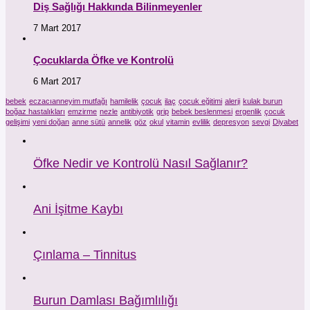
Diş Sağlığı Hakkında Bilinmeyenler
7 Mart 2017
Çocuklarda Öfke ve Kontrolü
6 Mart 2017
bebek
eczacıanneyim mutfağı
hamilelik
çocuk
ilaç
çocuk eğitimi
alerji
kulak burun
boğaz hastalıkları
emzirme
nezle
antibiyotik
grip
bebek beslenmesi
ergenlik
çocuk
gelişimi
yeni doğan
anne sütü
annelik
göz
okul
vitamin
evlilik
depresyon
sevgi
Diyabet
Öfke Nedir ve Kontrolü Nasıl Sağlanır?
Ani İşitme Kaybı
Çınlama – Tinnitus
Burun Damlası Bağımlılığı