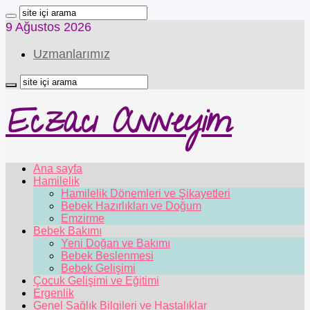
9 Ağustos 2026
Uzmanlarımız
Eczacı Anneyim
Ana sayfa
Hamilelik
Hamilelik Dönemleri ve Şikayetleri
Bebek Hazırlıkları ve Doğum
Emzirme
Bebek Bakımı
Yeni Doğan ve Bakımı
Bebek Beslenmesi
Bebek Gelişimi
Çocuk Gelişimi ve Eğitimi
Ergenlik
Genel Sağlık Bilgileri ve Hastalıklar