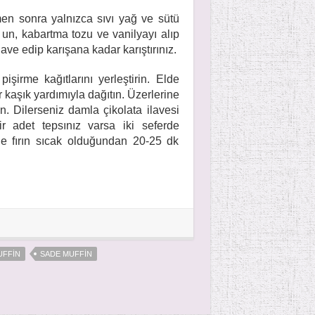
men sonra yalnızca sıvı yağ ve sütü
e un, kabartma tozu ve vanilyayı alıp
lave edip karışana kadar karıştırınız.
işirme kağıtlarını yerleştirin. Elde
r kaşık yardımıyla dağıtın. Üzerlerine
in. Dilerseniz damla çikolata ilavesi
r adet tepsınız varsa iki seferde
de fırın sıcak olduğundan 20-25 dk
UFFIN
SADE MUFFIN