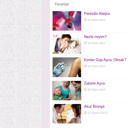
Yorumlar
Penisilin Alerjisi
16 Ekim 2012
Nezle miyim?
16 Ekim 2012
Kimler Grip Aşısı Olmalı?
18 Ekim 2012
Zatürre Aşısı
30 Ekim 2012
Akut Bronşit
27 Kasım 2012