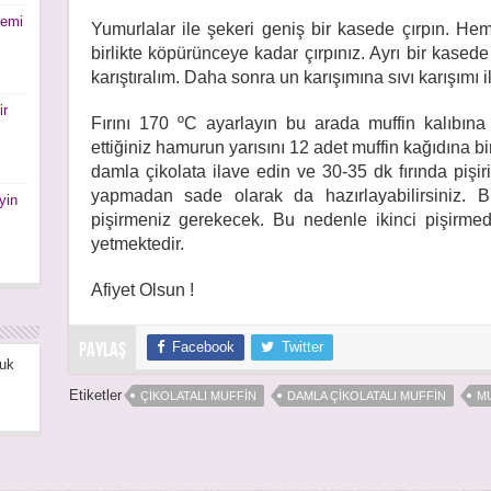
nemi
Yumurlalar ile şekeri geniş bir kasede çırpın. He
birlikte köpürünceye kadar çırpınız. Ayrı bir kased
karıştıralım. Daha sonra un karışımına sıvı karışımı i
ir
Fırını 170 ºC ayarlayın bu arada muffin kalıbına p
ettiğiniz hamurun yarısını 12 adet muffin kağıdına bi
damla çikolata ilave edin ve 30-35 dk fırında pişir
yapmadan sade olarak da hazırlayabilirsiniz. Bi
yin
pişirmeniz gerekecek. Bu nedenle ikinci pişirme
yetmektedir.
Afiyet Olsun !
Facebook
Twitter
PAYLAŞ
uk
Etiketler
ÇIKOLATALI MUFFIN
DAMLA ÇIKOLATALI MUFFIN
M