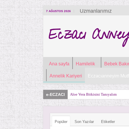
Uzmanlarımız
7 AĞUSTOS 2026
Eczacı Anney
Ana sayfa
Hamilelik
Bebek Bakı
Annelik Kariyeri
Eczacıanneyim Mutf
e-ECZACI
Aloe Vera Bitkisini Tanıyalım
Popüler
Son Yazılar
Etiketler