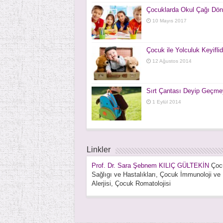
Çocuklarda Okul Çağı Dö
10 Mayıs 2017
Çocuk ile Yolculuk Keyiflid
12 Ağustos 2014
Sırt Çantası Deyip Geçme
1 Eylül 2014
Linkler
Prof. Dr. Sara Şebnem KILIÇ GÜLTEKİN
Çoc
Sağlıgı ve Hastalıkları, Çocuk İmmunoloji ve
Alerjisi, Çocuk Romatolojisi