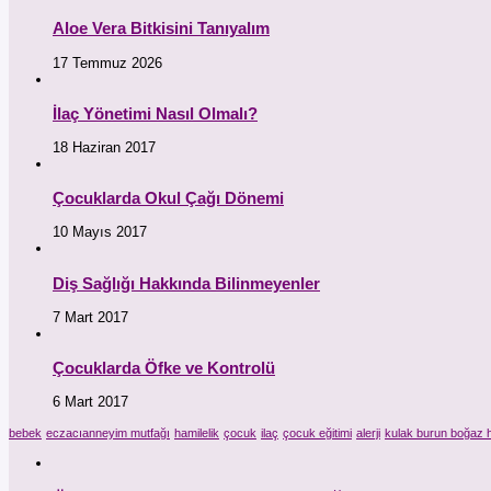
Aloe Vera Bitkisini Tanıyalım
17 Temmuz 2026
İlaç Yönetimi Nasıl Olmalı?
18 Haziran 2017
Çocuklarda Okul Çağı Dönemi
10 Mayıs 2017
Diş Sağlığı Hakkında Bilinmeyenler
7 Mart 2017
Çocuklarda Öfke ve Kontrolü
6 Mart 2017
bebek
eczacıanneyim mutfağı
hamilelik
çocuk
ilaç
çocuk eğitimi
alerji
kulak burun boğaz h