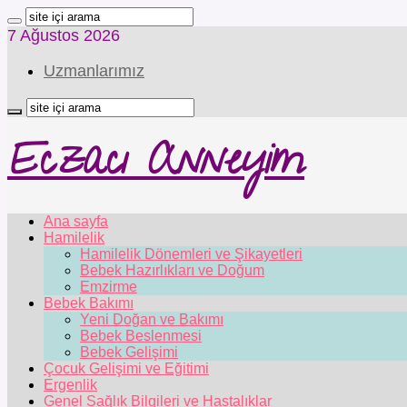
7 Ağustos 2026
Uzmanlarımız
Eczacı Anneyim
Ana sayfa
Hamilelik
Hamilelik Dönemleri ve Şikayetleri
Bebek Hazırlıkları ve Doğum
Emzirme
Bebek Bakımı
Yeni Doğan ve Bakımı
Bebek Beslenmesi
Bebek Gelişimi
Çocuk Gelişimi ve Eğitimi
Ergenlik
Genel Sağlık Bilgileri ve Hastalıklar