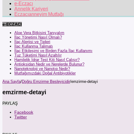
e-Eczacı
Annelik Kariyeri
Eczacıanneyim Mutfağı
e-ECZACI
Aloe Vera Bitkisini Tanıyalım
İlaç Yönetimi Nasıl Olmalı?
İlaç Alerjisi ve Tipleri
İlaç Kullanma Talimatı
İlaç Etkileşimi ve Birden Fazla İlaç Kullanımı
Tuz Tüketimi Nasıl Azaltılır
Hamilelik İdrar Test Kiti Nasıl Çalışır?
Antioksidan Nedir ve Nerelerde Bulunur?
Nanoteknoloji ve Nanotıp Nedir?
Mutfağımızdaki Doğal Antibiyotikler
Ana Sayfa
/
Doğru Emzirme Besleyicidir
/
emzirme-detayi
emzirme-detayi
PAYLAŞ
Facebook
Twitter