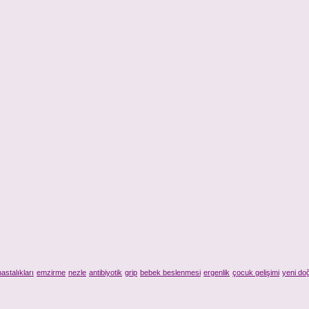
astalıkları
emzirme
nezle
antibiyotik
grip
bebek beslenmesi
ergenlik
çocuk gelişimi
yeni do