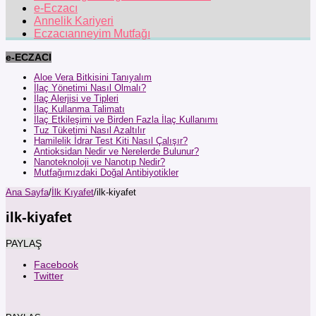
e-Eczacı
Annelik Kariyeri
Eczacıanneyim Mutfağı
e-ECZACI
Aloe Vera Bitkisini Tanıyalım
İlaç Yönetimi Nasıl Olmalı?
İlaç Alerjisi ve Tipleri
İlaç Kullanma Talimatı
İlaç Etkileşimi ve Birden Fazla İlaç Kullanımı
Tuz Tüketimi Nasıl Azaltılır
Hamilelik İdrar Test Kiti Nasıl Çalışır?
Antioksidan Nedir ve Nerelerde Bulunur?
Nanoteknoloji ve Nanotıp Nedir?
Mutfağımızdaki Doğal Antibiyotikler
Ana Sayfa
/
İlk Kıyafet
/
ilk-kiyafet
ilk-kiyafet
PAYLAŞ
Facebook
Twitter