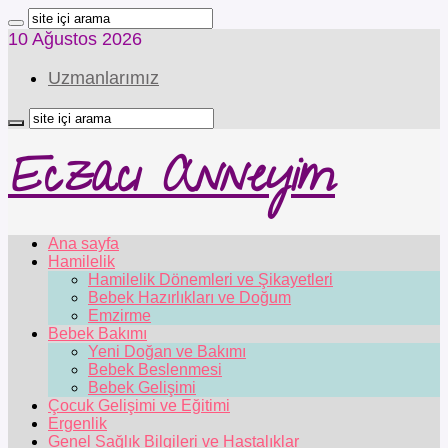
10 Ağustos 2026
Uzmanlarımız
Eczacı Anneyim
Ana sayfa
Hamilelik
Hamilelik Dönemleri ve Şikayetleri
Bebek Hazırlıkları ve Doğum
Emzirme
Bebek Bakımı
Yeni Doğan ve Bakımı
Bebek Beslenmesi
Bebek Gelişimi
Çocuk Gelişimi ve Eğitimi
Ergenlik
Genel Sağlık Bilgileri ve Hastalıklar