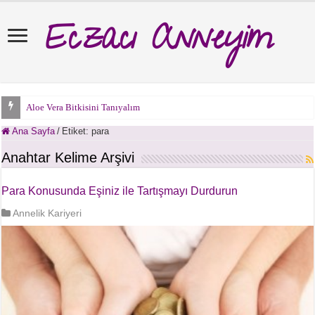
Eczacı Anneyim
Aloe Vera Bitkisini Tanıyalım
Ana Sayfa
/
Etiket:
para
Anahtar Kelime Arşivi
Para Konusunda Eşiniz ile Tartışmayı Durdurun
Annelik Kariyeri