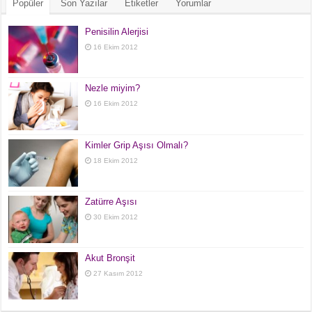
Popüler
Son Yazılar
Etiketler
Yorumlar
Penisilin Alerjisi
16 Ekim 2012
Nezle miyim?
16 Ekim 2012
Kimler Grip Aşısı Olmalı?
18 Ekim 2012
Zatürre Aşısı
30 Ekim 2012
Akut Bronşit
27 Kasım 2012