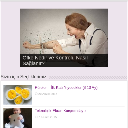
Öfke Nedir ve Kontrolü Nasıl
Klima Sorunları ile Gelişen
Horlama ve Tıkayıcı Uyku Apne
Sağlanır?
Ani İşitme Kaybı
Çınlama – Tinnitus
Burun Damlası Bağımlılığı
Bademcik ve Geniz Eti Ameliyatları
Bademcik ve Geniz Eti Hastalıkları
Hastalıklar
Sendromu
Sizin için Seçtiklerimiz
Püreler – İlk Katı Yiyecekler (8-10 Ay)
20 Aralık 2016
Teknolojik Ekran Karşısındayız
7 Kasım 2015