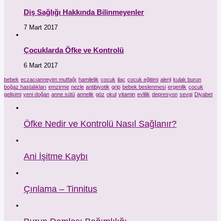
Diş Sağlığı Hakkında Bilinmeyenler
7 Mart 2017
Çocuklarda Öfke ve Kontrolü
6 Mart 2017
bebek
eczacıanneyim mutfağı
hamilelik
çocuk
ilaç
çocuk eğitimi
alerji
kulak burun
boğaz hastalıkları
emzirme
nezle
antibiyotik
grip
bebek beslenmesi
ergenlik
çocuk
gelişimi
yeni doğan
anne sütü
annelik
göz
okul
vitamin
evlilik
depresyon
sevgi
Diyabet
Öfke Nedir ve Kontrolü Nasıl Sağlanır?
Ani İşitme Kaybı
Çınlama – Tinnitus