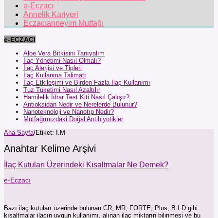
e-Eczacı
Annelik Kariyeri
Eczacıanneyim Mutfağı
e-ECZACI
Aloe Vera Bitkisini Tanıyalım
İlaç Yönetimi Nasıl Olmalı?
İlaç Alerjisi ve Tipleri
İlaç Kullanma Talimatı
İlaç Etkileşimi ve Birden Fazla İlaç Kullanımı
Tuz Tüketimi Nasıl Azaltılır
Hamilelik İdrar Test Kiti Nasıl Çalışır?
Antioksidan Nedir ve Nerelerde Bulunur?
Nanoteknoloji ve Nanotıp Nedir?
Mutfağımızdaki Doğal Antibiyotikler
Ana Sayfa
/
Etiket:
İ.M
Anahtar Kelime Arşivi
İlaç Kutuları Üzerindeki Kısaltmalar Ne Demek?
e-Eczacı
Bazı ilaç kutuları üzerinde bulunan CR, MR, FORTE, Plus, B.I.D gibi
kısaltmalar ilacın uygun kullanımı, alınan ilaç miktarın bilinmesi ve bu