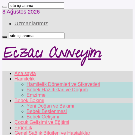
8 Ağustos 2026
Uzmanlarımız
Eczacı Anneyim
Ana sayfa
Hamilelik
Hamilelik Dönemleri ve Şikayetleri
Bebek Hazırlıkları ve Doğum
Emzirme
Bebek Bakımı
Yeni Doğan ve Bakımı
Bebek Beslenmesi
Bebek Gelişimi
Çocuk Gelişimi ve Eğitimi
Ergenlik
Genel Sağlık Bilgileri ve Hastalıklar