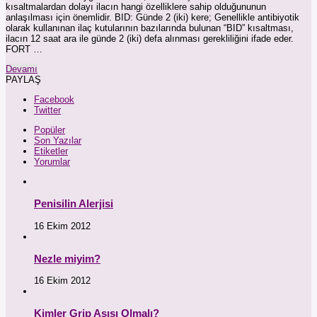
kısaltmalardan dolayı ilacın hangi özelliklere sahip olduğununun
anlaşılması için önemlidir. BID: Günde 2 (iki) kere; Genellikle antibiyotik
olarak kullanınan ilaç kutularının bazılarında bulunan “BID” kısaltması,
ilacın 12 saat ara ile günde 2 (iki) defa alınması gerekliliğini ifade eder.
FORT …
Devamı
PAYLAŞ
Facebook
Twitter
Popüler
Son Yazılar
Etiketler
Yorumlar
Penisilin Alerjisi
16 Ekim 2012
Nezle miyim?
16 Ekim 2012
Kimler Grip Aşısı Olmalı?