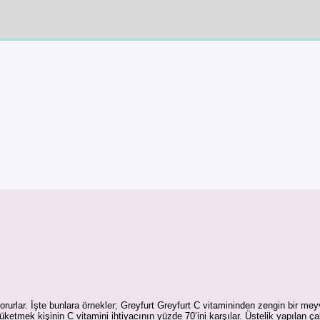
korurlar. İşte bunlara örnekler; Greyfurt Greyfurt C vitamininden zengin bir me
t tüketmek kişinin C vitamini ihtiyacının yüzde 70’ini karşılar. Üstelik yapıla