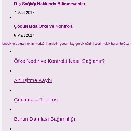
Diş Sağlığı Hakkında Bilinmeyenler
7 Mart 2017
Çocuklarda Öfke ve Kontrolü
6 Mart 2017
bebek
eczacıanneyim mutfağı
hamilelik
çocuk
ilaç
çocuk eğitimi
alerji
kulak burun boğaz h
Öfke Nedir ve Kontrolü Nasıl Sağlanır?
Ani İşitme Kaybı
Çınlama – Tinnitus
Burun Damlası Bağımlılığı