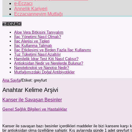
e-Eczacı
Annelik Kariyeri
Eczacıanneyim Mutfağı
e-ECZACI
Aloe Vera Bitkisini Tanıyalım
İlaç Yönetimi Nasıl Olmalı?
İlaç Alerjisi ve Tipleri
İlaç Kullanma Talimatı
İlaç Etkileşimi ve Birden Fazla İlaç Kullanımı
Tuz Tüketimi Nasıl Azaltılır
Hamilelik İdrar Test Kiti Nasıl Çalışır?
Antioksidan Nedir ve Nerelerde Bulunur?
Nanoteknoloji ve Nanotıp Nedir?
Mutfağımızdaki Doğal Antibiyotikler
Ana Sayfa
/
Etiket:
greyfurt
Anahtar Kelime Arşivi
Kanser ile Savaşan Besinler
Genel Sağlık Bilgileri ve Hastalıklar
Kanser ile savaşan bazı besinler içerdikleri maddeler ile bizi kansere karşı 
bir antioksidan olma özelliğine sahiptir. Kış aylarında günde 1 adet greyfur