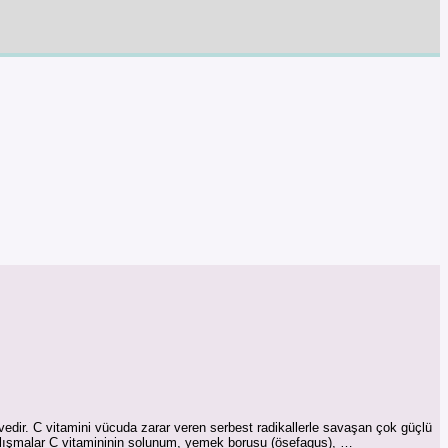
yvedir. C vitamini vücuda zarar veren serbest radikallerle savaşan çok güçlü
n çalışmalar C vitamininin solunum, yemek borusu (ösefagus), …