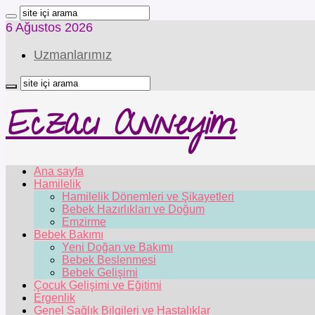
6 Ağustos 2026
Uzmanlarımız
Eczacı Anneyim
Ana sayfa
Hamilelik
Hamilelik Dönemleri ve Şikayetleri
Bebek Hazırlıkları ve Doğum
Emzirme
Bebek Bakımı
Yeni Doğan ve Bakımı
Bebek Beslenmesi
Bebek Gelişimi
Çocuk Gelişimi ve Eğitimi
Ergenlik
Genel Sağlık Bilgileri ve Hastalıklar