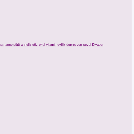
ğan
anne sütü
annelik
göz
okul
vitamin
evlilik
depresyon
sevgi
Diyabet